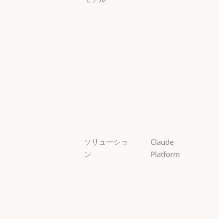
Mythos
Mythos
Fable
Fable
Opus
Opus
Sonnet
Sonnet
Haiku
Haiku
ソリューショ
Claude
ン
Platform
AI エージェン
概要
ト
概要
開発者向けド
AI エージェント
コードの最新
キュメント
化