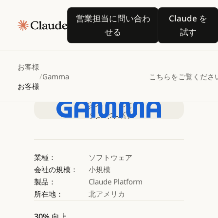
Gamma
が
Claude
で
営業担当に問い合わせる
Claude
営業担当に問い合わ
Claude を
チームの洗練された
せる
試す
プレゼンテーション作成
お客様
/
Gamma
こちらをご覧くださ
Claude を試す
お客様
Claude を試す
業種：
ソフトウェア
会社の規模：
小規模
製品：
Claude Platform
所在地：
北アメリカ
30% 向上