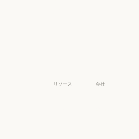
幼稚園から高校までの教員
法務
法務
ライフサイエ
ンス
ライフサイエンス
非営利団体
非営利団体
中小企業
中小企業
リソース
会社
ブログ
Anthropic
ブログ
Anthropic
Claude パート
採用情報
ナーネットワ
採用情報
ポリシー
ーク
ポリシー
Claude パートナーネットワー
Economic
コミュニティ