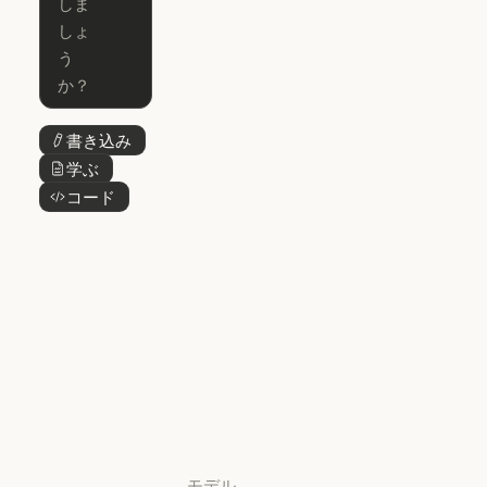
for Enterprise
Claude for Mic
Skills
Claude Code for Enterprise
Claude Cowork
Skills
Claude Cowork
@Claude
@Claude
Claude Design
書き込み
ボタンテキスト
Claude Design
学ぶ
ボタンテキスト
Claude Science
コード
ボタンテキスト
Claude Science
Claude
Security
Claude Security
アプリをダウ
ンロード
アプリをダウンロード
料金プラン
料金プラン
ログイン
ログイン
モデル