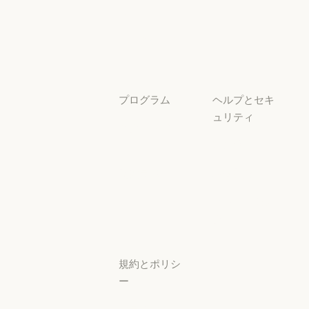
ル
チュートリアル
ユースケース
ユースケース
プログラム
ヘルプとセキ
ュリティ
スタートアッ
プ
可用性
スタートアップ
可用性
研究ラボ
稼働状況
研究ラボ
稼働状況
サポートセン
ター
サポートセンタ
規約とポリシ
ー
プライバシー