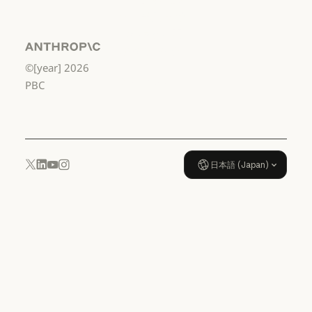
約：米国 幼稚
園年長から高
校3年生まで
Anthropic
©[year]
2026
データ処理契約：米国 幼稚園年
使用ポリシー
PBC
使用ポリシー
日本語 (Japan)
YouTube
Instagram
x.com
LinkedIn