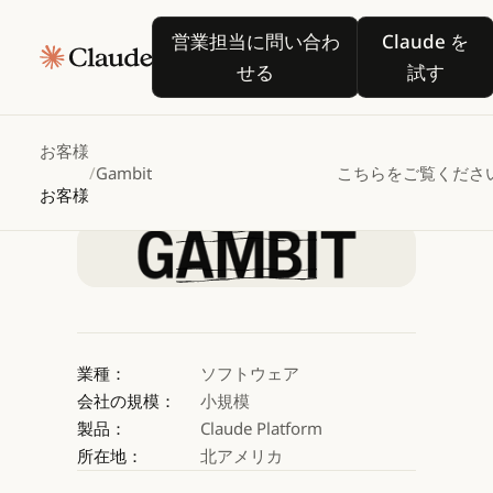
Gambit
Robotics
が
営業担当に問い合わせる
Claude
営業担当に問い合わ
Claude を
Claude
せる
試す
でリアルタイム料理アシ
お客様
/
Gambit
こちらをご覧くださ
Claude を試す
お客様
Claude を試す
業種：
ソフトウェア
会社の規模：
小規模
製品：
Claude Platform
所在地：
北アメリカ