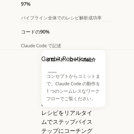
97%
パイプライン全体でのレシピ解析成功率
コードの90%
Claude Code で記述
Gambit Robotics
クロード・コードの紹介
は Claude を活用
コンセプトからコミットま
し、カメラ、サーマ
Next
で、Claude Code の動作を
ルセンサー、音声を
1 つのシームレスなワーク
組み合わせて、家庭
フローでご覧ください。
の料理人にあらゆる
レシピをリアルタイ
ムでステップバイス
テップにコーチング