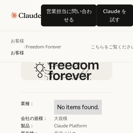
Freedom
Forever、
営業担当に問い合わせる
Claude
営業担当に問い合わ
Claude を
Claude
せる
試す
を活用して許可ワークフ
お客様
/
Freedom Forever
こちらをご覧くださ
Claude を試す
お客様
Claude を試す
業種：
No items found.
会社の規模：
大規模
製品：
Claude Platform