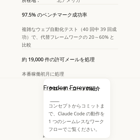
所在地：
北アメリカ
97.5% のベンチマーク成功率
複雑なウェブ自動化テスト（40 回中 39 回成
功）で、代替フレームワークの 20～60% と
比較
約 19,000 件の許可メールを処理
本番稼働初月に処理
Freedom Forever
クロード・コードの紹介
は、米国最大の住宅
コンセプトからコミットま
用太陽光発電設置業
Next
で、Claude Code の動作を
者であり、販売や許
1 つのシームレスなワーク
可から設計、設置、
フローでご覧ください。
継続的な監視まで、