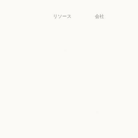
リソース
会社
ブログ
Anthropic
ブログ
Anthropic
Claude パート
採用情報
ナーネットワ
採用情報
ポリシー
ーク
ポリシー
Claude パートナーネットワー
Economic
コミュニティ
Futures
コミュニティ
コネクタ
Economic Futu
研究
コネクタ
コース
研究
ニュース
コース
お客様の事例
ニュース
AI Exponential
お客様の事例
Anthropic のエ
に関するポリ
ンジニアリン
シー
グ
AI Exponent