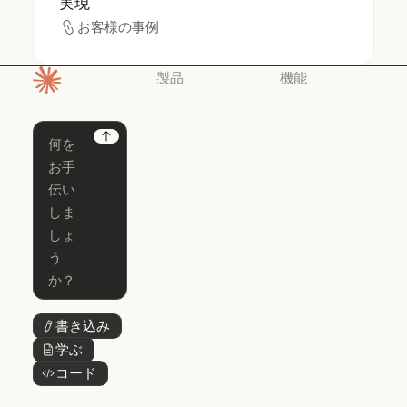
実現
お客様の事例
お客様の事例
製品
機能
ホームページ
Claude
Claude for
Chrome
Claude
Next
Claude Code
Claude for Ch
Claude for
Claude Code
Claude Code
Microsoft 365
for Enterprise
Claude for Mic
Skills
Claude Code for Enterprise
Claude Cowork
Skills
Claude Cowork
@Claude
@Claude
Claude Design
書き込み
ボタンテキスト
Claude Design
学ぶ
ボタンテキスト
Claude Science
コード
ボタンテキスト
Claude Science
Claude