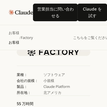
Factory、Claude
営業担当に問い合わせる
Claude
営業担当に問い合わ
Claude を
を活用してソフトウェア
せる
試す
Droid
を構築
お客様
/
Factory
こちらをご覧くださ
Claude を試す
お客様
Claude を試す
業種：
ソフトウェア
会社の規模：
小規模
製品：
Claude Platform
所在地：
北アメリカ
55 万時間