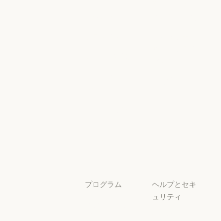
Responsible
Anthropic のエンジニアリング
イベント
Scaling Policy
イベント
Responsible Sca
プラグイン
セキュリティ
とコンプライ
プラグイン
Claude を活用
アンス
Claude を活用
セキュリティと
サービスパー
透明性
トナー
透明性
サービスパートナー
チュートリア
ル
チュートリアル
ユースケース
ユースケース
プログラム
ヘルプとセキ
ュリティ
スタートアッ
プ
可用性