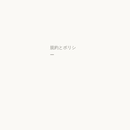
スタートアップ
可用性
研究ラボ
稼働状況
研究ラボ
稼働状況
サポートセン
ター
サポートセンタ
規約とポリシ
ー
プライバシー
設定
プライバシー
ポリシー
プライバシーポリシー
責任ある開示
ポリシー
責任ある開示ポリシー
利用規約：商