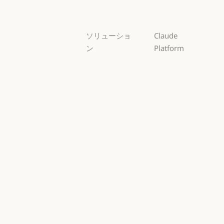
Haiku
ソリューショ
Claude
ン
Platform
AI エージェン
概要
ト
概要
開発者向けド
AI エージェント
コードの最新
キュメント
化
開発者向けドキ
料金プラン
コードの最新化
コーディング
料金プラン
エコシステム
コーディング
カスタマーサ
エコシステム
Marketplace
ポート
Marketplace
カスタマーサポート
AWS 上の
サイバーセキ
Claude
ュリティ
AWS 上の Clau
サイバーセキュリティ
Google Cloud
Enterprise