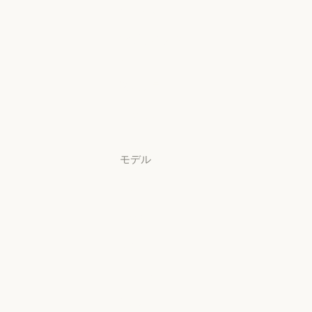
Security
Claude Security
アプリをダウ
ンロード
アプリをダウンロード
料金プラン
料金プラン
ログイン
ログイン
モデル
Mythos
Mythos
Fable
Fable
Opus
Opus
Sonnet
Sonnet
Haiku