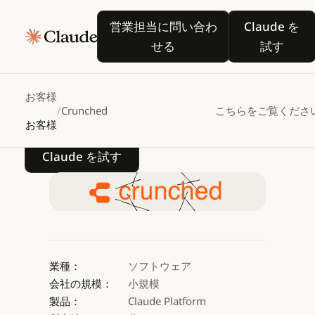
Crunched、Claude
営業担当に問い合わせる
Claude
営業担当に問い合わ
Claude を
を活用して投資家とアド
せる
試す
Excel
モデリングを革新
お客様
/
Crunched
こちらをご覧くださ
お客様
Claude を試す
Claude を試す
業種：
ソフトウェア
会社の規模：
小規模
製品：
Claude Platform