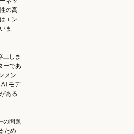
ーネッ
性の高
はエン
いま
浮上しま
ターであ
インメン
I モデ
がある
ーの問題
いるため