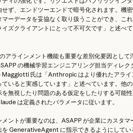
リティの強化です。リクエストはパブリックインタ
由せず、エンドツーエンドで暗号化されます。機密
タマーデータを妥協なく取り扱うことができ、これ
ライズクライアントにとって不可欠です」と述べて
de のアラインメント機能も重要な差別化要因として
ASAPP の機械学習エンジニアリング担当ディレク
e Maggiotti 氏は「Anthropic はより優れたアラ
っていると実感しています」と述べています。他の A
示を無視したり問題のある仮定をしたりする可能性
laude は定義されたパラメータに従います。
ンメントが重要なのは、ASAPP が企業にカスタマ
を GenerativeAgent に指示できるようにして