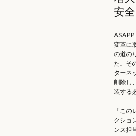
安全
ASAP
変革に取
の道の
た。そ
ターネ
削除し
装する
「この
クション
ンス担当