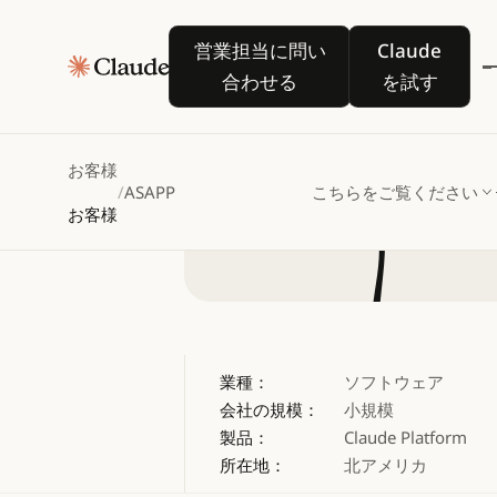
ASAPP
営業担当に問い合わせる
Claude を
営業担当に問い
Claude
をカ
合わせる
を試す
お客様
/
ASAPP
こちらをご覧ください
お客様
業種：
ソフトウェア
会社の規模：
小規模
製品：
Claude Platform
所在地：
北アメリカ