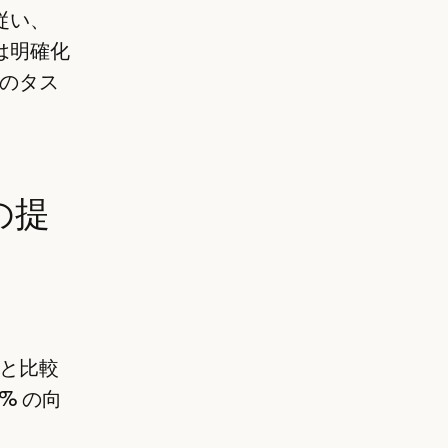
従い、
には明確化
のタス
の提
ルと比較
% の向