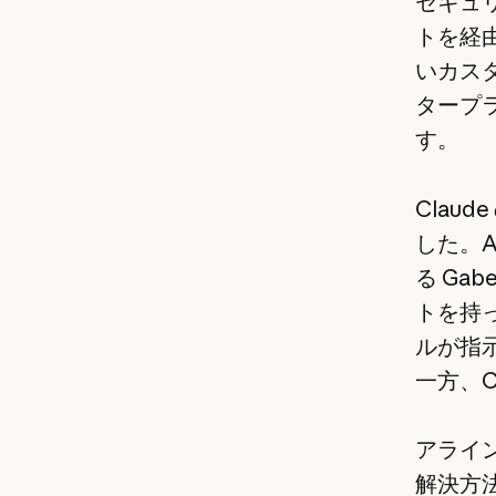
セキュ
トを経
いカス
タープ
す。
Clau
した。
る Gab
トを持
ルが指
一方、C
アライ
解決方法