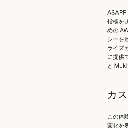
ASA
指標を超
めの AW
シーを
ライズ
に提供
と Mu
カス
この体
変化を表