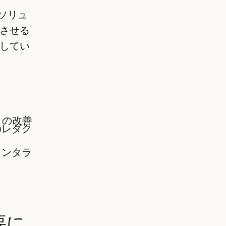
スソリュ
させる
してい
 の改善
タのレダク
インタラ
要に