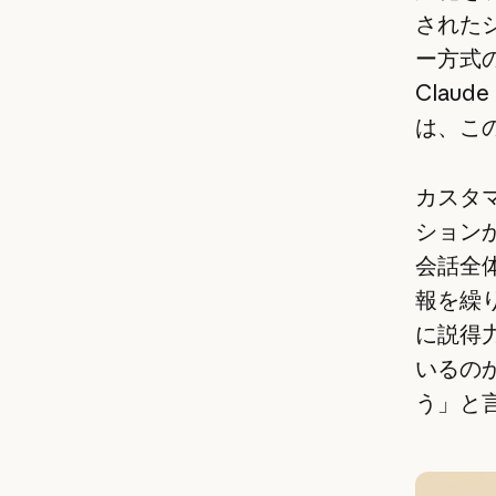
された
ー方式
Claud
は、こ
カスタ
ション
会話全
報を繰
に説得
いるのか
う」と