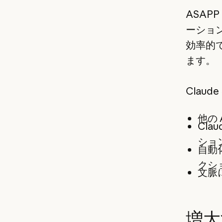
ASAP
ーショ
効率的
ます。
Clau
他の
Cla
ショ
自動
クシ
文脈
増大