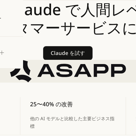
が
Claude
で人間レ
試す
スタマーサービス
Claude を試す
Claude を試す
25〜40% の改善
他の AI モデルと比較した主要ビジネス指
標