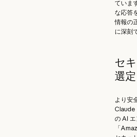
ていま
な応答
情報の
に深刻
セキ
選定
より安全
Claud
の AI 
「Amaz