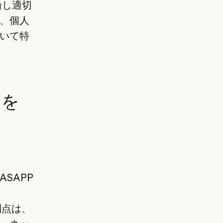
論し適切
、個人
いて特
 を
ASAPP
な利点は、