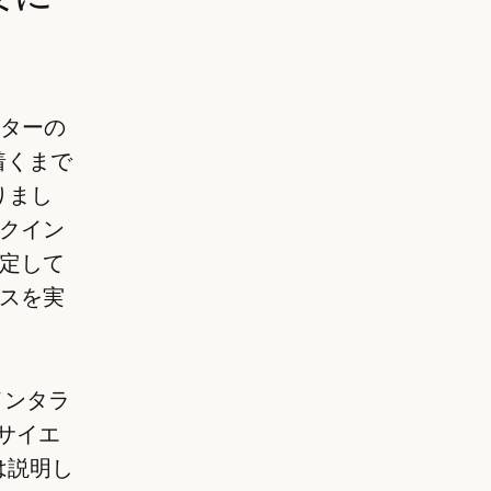
ンターの
り着くまで
りまし
クイン
定して
スを実
インタラ
タサイエ
氏は説明し