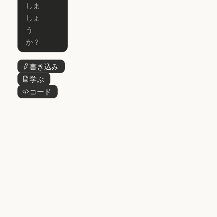
for Enterprise
Claude for Mic
Skills
Claude Code for Enterprise
Claude Cowork
Skills
Claude Cowork
@Claude
@Claude
Claude Design
書き込み
ボタンテキスト
Claude Design
学ぶ
ボタンテキスト
Claude Science
コード
ボタンテキスト
Claude Science
Claude
Security
Claude Security
アプリをダウ
ンロード
アプリをダウンロード
料金プラン
料金プラン
ログイン
ログイン