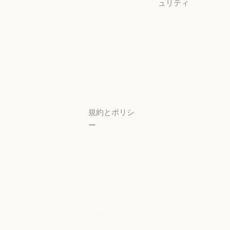
ュリティ
スタートアッ
プ
可用性
スタートアップ
可用性
研究ラボ
稼働状況
研究ラボ
稼働状況
サポートセン
ター
サポートセンタ
規約とポリシ
ー
プライバシー
設定
プライバシー
ポリシー
プライバシーポリシー
責任ある開示
ポリシー