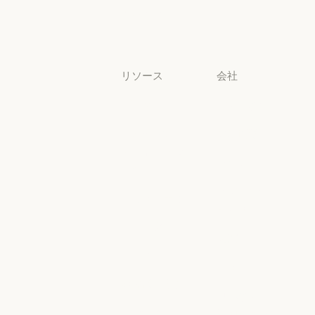
非営利団体
中小企業
中小企業
リソース
会社
ブログ
Anthropic
ブログ
Anthropic
Claude パート
採用情報
ナーネットワ
採用情報
ポリシー
ーク
ポリシー
Claude パートナーネットワー
Economic
コミュニティ
Futures
コミュニティ
コネクタ
Economic Futu
研究
コネクタ
コース
研究
ニュース
コース
お客様の事例
ニュース
AI Exponential
お客様の事例
Anthropic のエ
に関するポリ