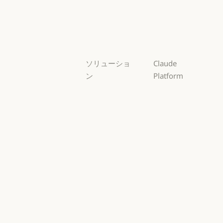
Sonnet
Haiku
Haiku
ソリューショ
Claude
ン
Platform
AI エージェン
概要
ト
概要
開発者向けド
AI エージェント
コードの最新
キュメント
化
開発者向けドキ
料金プラン
コードの最新化
コーディング
料金プラン
エコシステム
コーディング
カスタマーサ
エコシステム
Marketplace
ポート
Marketplace
カスタマーサポート
AWS 上の
サイバーセキ
Claude