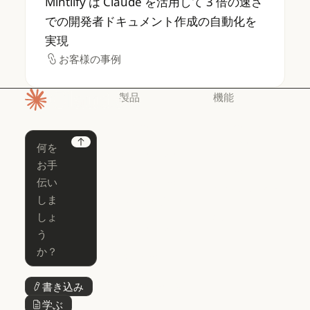
Mintlify は Claude を活用して 3 倍の速さ
での開発者ドキュメント作成の自動化を
実現
お客様の事例
お客様の事例
製品
機能
ホームページ
Claude
Claude for
Chrome
Claude
Next
Claude Code
Claude for Ch
Claude for
Claude Code
Claude Code
Microsoft 365
for Enterprise
Claude for Mic
Skills
Claude Code for Enterprise
Claude Cowork
Skills
Claude Cowork
@Claude
@Claude
Claude Design
書き込み
ボタンテキスト
Claude Design
学ぶ