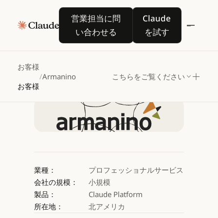
Armanino、Claude
営業担当に問い合わせる
Claude を試す
営業担当に問
Claude
を活用して
AI
い合わせる
を試す
搭載の会計ツールを構築
お客様
/
Armanino
こちらをご覧ください
Claude を試す
お客様
Claude を試す
業種：
プロフェッショナルサービス
会社の規模：
小規模
製品：
Claude Platform
所在地：
北アメリカ