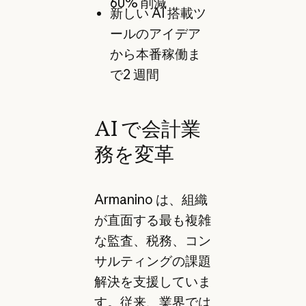
60% 削減
新しい AI 搭載ツ
ールのアイデア
から本番稼働ま
で2 週間
AI で会計業
務を変革
Armanino は、組織
が直面する最も複雑
な監査、税務、コン
サルティングの課題
解決を支援していま
す。従来、業界では