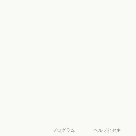
ンジニアリン
シー
グ
AI Exponent
Responsible
Anthropic のエンジニアリング
イベント
Scaling Policy
イベント
Responsible Sca
プラグイン
セキュリティ
とコンプライ
プラグイン
Claude を活用
アンス
Claude を活用
セキュリティと
サービスパー
透明性
トナー
透明性
サービスパートナー
チュートリア
ル
チュートリアル
ユースケース
ユースケース
プログラム
ヘルプとセキ