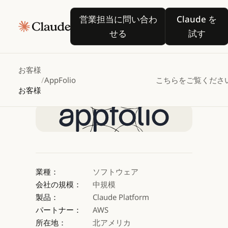
AppFolio
が
Claude
in
営業担当に問い合わせる
Claude
営業担当に問い合わ
Claude を
Amazon
Bedrock
で
せる
試す
不動産管理コミュニケー
お客様
/
AppFolio
こちらをご覧くださ
Claude を試す
お客様
Claude を試す
業種：
ソフトウェア
会社の規模：
中規模
製品：
Claude Platform
パートナー：
AWS
所在地：
北アメリカ