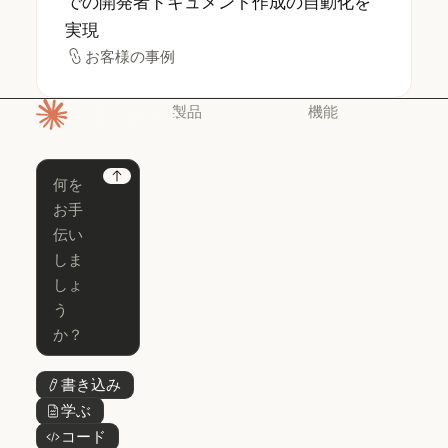
での開発者ドキュメント作成の自動化を
実現
お客様の事例
お客様の事例
製品
機能
ホームページ
Claude
Claude for
Chrome
Claude
Next
Claude Code
Claude for Ch
Claude for
Claude Code
Claude Code
Microsoft 365
for Enterprise
Claude for Mic
Skills
Claude Code for Enterprise
Claude Cowork
Skills
Claude Cowork
@Claude
@Claude
Claude Design
書き込み
ボタンテキスト
Claude Design
学ぶ
ボタンテキスト
Claude Science
コード
ボタンテキスト