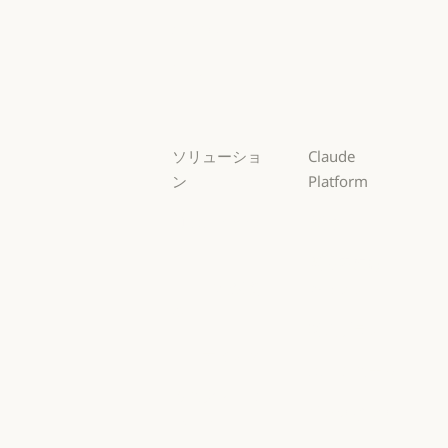
Opus
Sonnet
Sonnet
Haiku
Haiku
ソリューショ
Claude
ン
Platform
AI エージェン
概要
ト
概要
開発者向けド
AI エージェント
コードの最新
キュメント
化
開発者向けドキ
料金プラン
コードの最新化
コーディング
料金プラン
エコシステム
コーディング
カスタマーサ
エコシステム
Marketplace
ポート
Marketplace