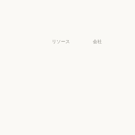
非営利団体
非営利団体
中小企業
中小企業
リソース
会社
ブログ
Anthropic
ブログ
Anthropic
Claude パート
採用情報
ナーネットワ
採用情報
ポリシー
ーク
ポリシー
Claude パートナーネットワー
Economic
コミュニティ
Futures
コミュニティ
コネクタ
Economic Futu
研究
コネクタ
コース
研究
ニュース
コース
お客様の事例
ニュース