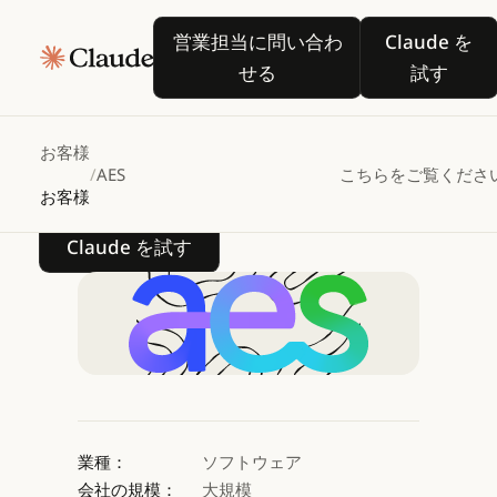
AES
は
Claude
と
営業担当に問い合わせる
Claude
営業担当に問い合わ
Claude を
Google
Cloud
の
せる
試す
Vertex
AI
を活用して
再生可能エネルギーの普
お客様
/
AES
こちらをご覧くださ
お客様
Claude を試す
Claude を試す
業種：
ソフトウェア
会社の規模：
大規模