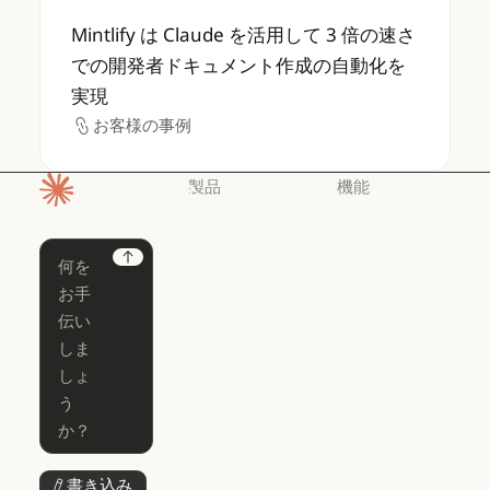
Mintlify は Claude を活用して 3 
Mintlify は Claude を活用して 3 倍の速さ
での開発者ドキュメント作成の自動化を
実現
お客様の事例
お客様の事例
製品
機能
ホームページ
Claude
Claude for
Chrome
Claude
Next
Claude Code
Claude for Ch
Claude for
Claude Code
Claude Code
Microsoft 365
for Enterprise
Claude for Mic
Skills
Claude Code for Enterprise
Claude Cowork
Skills
Claude Cowork
@Claude
@Claude
Claude Design
書き込み