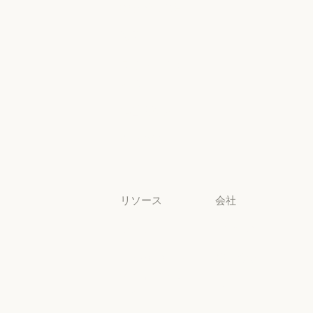
校までの教員
幼稚園から高校までの教員
法務
法務
ライフサイエ
ンス
ライフサイエンス
非営利団体
非営利団体
中小企業
中小企業
リソース
会社
ブログ
Anthropic
ブログ
Anthropic
Claude パート
採用情報
ナーネットワ
採用情報
ポリシー
ーク
ポリシー
Claude パートナーネットワー