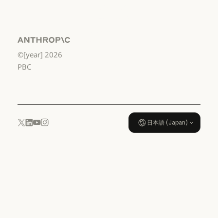
データ処理契
約：米国 幼稚
園年長から高
校3年生まで
Anthropic
©[year]
2026
データ処理契約：米国 幼稚園年
使用ポリシー
PBC
使用ポリシー
日本語 (Japan)
YouTube
Instagram
x.com
LinkedIn