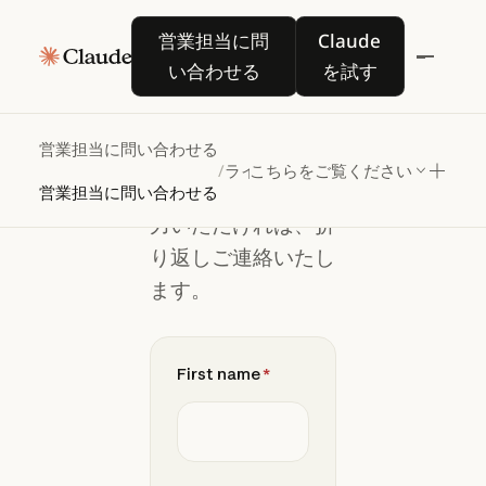
営業担当
営業担当に問い合わせる
Claude を試す
営業担当に問
Claude
に問い合
い合わせる
を試す
わせる
営業担当に問い合わせる
/
ライフサイエンス
こちらをご覧ください
お客様の詳細をご入
営業担当に問い合わせる
力いただければ、折
り返しご連絡いたし
ます。
First name
*