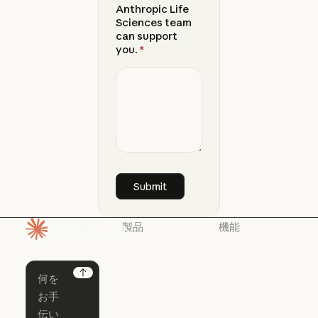
Anthropic Life
Sciences team
can support
you.
*
製品
機能
ホームページ
Claude
Claude for
Chrome
Claude
Next
Claude Code
Claude for Ch
Claude for
Claude Code
Claude Code