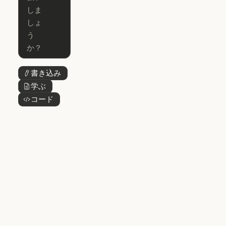
Microsoft 365
for Enterprise
Claude for Mic
Skills
Claude Code for Enterprise
Claude Cowork
Skills
Claude Cowork
@Claude
@Claude
Claude Design
書き込み
ボタンテキスト
Claude Design
学ぶ
ボタンテキスト
Claude Science
コード
ボタンテキスト
Claude Science
Claude
Security
Claude Security
アプリをダウ
ンロード
アプリをダウンロード
料金プラン
料金プラン
ログイン
ログイン