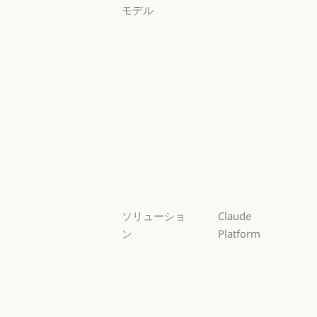
モデル
Mythos
Mythos
Fable
Fable
Opus
Opus
Sonnet
Sonnet
Haiku
Haiku
ソリューショ
Claude
ン
Platform
AI エージェン
概要
ト
概要
開発者向けド
AI エージェント
コードの最新
キュメント