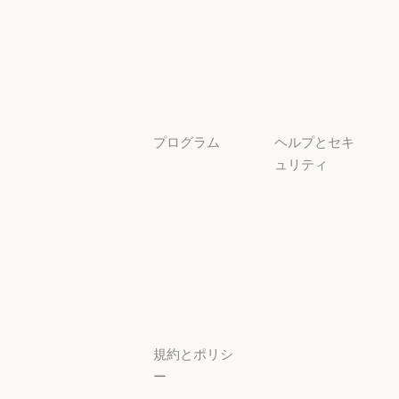
チュートリア
ル
チュートリアル
ユースケース
ユースケース
プログラム
ヘルプとセキ
ュリティ
スタートアッ
プ
可用性
スタートアップ
可用性
研究ラボ
稼働状況
研究ラボ
稼働状況
サポートセン
ター
サポートセンタ
規約とポリシ
ー