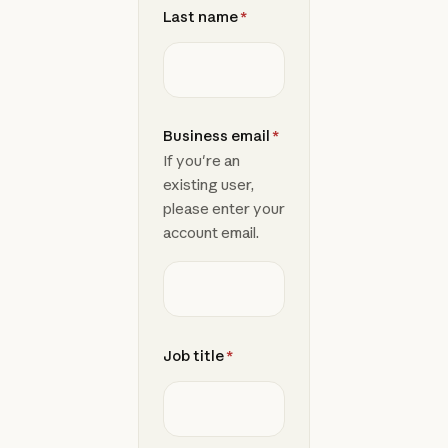
Last name
*
Business email
*
If you're an
existing user,
please enter your
account email.
Job title
*