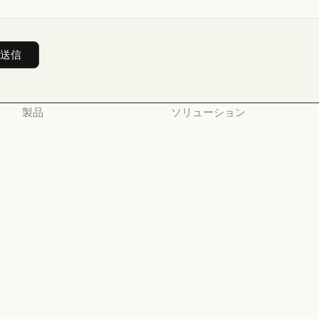
製品
ソリューション
Claude
AI エージェント
Claude
AI エージェント
Claude Code
コードの最新化
Claude Code
コードの最新化
Claude Code for
コーディング
Enterprise
コーディング
カスタマーサポート
Claude Code for Enterprise
Claude Cowork
カスタマーサポート
サイバーセキュリティ
Claude Cowork
@Claude
サイバーセキュリティ
Enterprise
@Claude
Claude Design
Enterprise
金融サービス