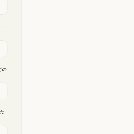
す
どの
いた