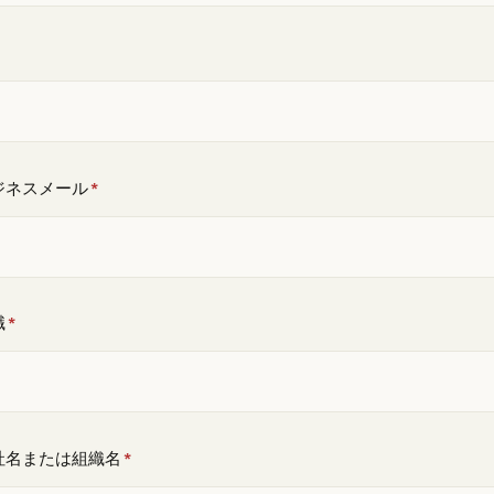
ジネスメール
*
職
*
社名または組織名
*