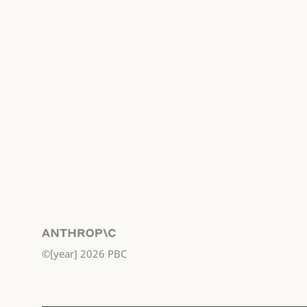
Anthropic
©[year]
2026
PBC