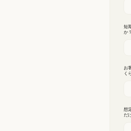
短
か
お
く
想
だ