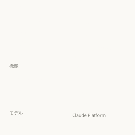
Claude Design
Claude Science
金融サービス
政府
Claude Science
Claude Security
政府
ヘルスケア
Claude Security
アプリをダウンロード
ヘルスケア
高等教育
アプリをダウンロード
料金プラン
高等教育
幼稚園から高校までの教
料金プラン
ログイン
員
ログイン
幼稚園から高校までの
機能
法務
法務
Claude for Chrome
ライフサイエンス
Claude for Chrome
ライフサイエンス
Claude for Microsoft 365
非営利団体
Claude for Microsoft 365
非営利団体
Skills
中小企業
Skills
モデル
中小企業
Claude Platform
Mythos
概要
Mythos