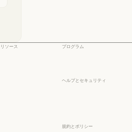
リソース
プログラム
ブログ
スタートアップ
ブログ
スタートアップ
Claude パートナーネット
研究ラボ
ワーク
研究ラボ
ヘルプとセキュリティ
Claude パートナーネットワーク
コミュニティ
可用性
コミュニティ
可用性
コネクタ
稼働状況
コネクタ
稼働状況
コース
サポートセンター
コース
サポートセンター
お客様の事例
規約とポリシー