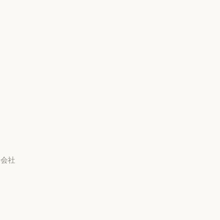
お客様の事例
Anthropic のエンジニア
プライバシー設定
リング
プライバシーポリシー
Anthropic のエンジニアリング
イベント
プライバシーポリシー
責任ある開示ポリシー
イベント
プラグイン
責任ある開示ポリシー
利用規約：商用
プラグイン
Claude を活用
利用規約：商用
利用規約：消費者
Claude を活用
サービスパートナー
教員
利用規約：消費者
利用規約：米国 幼稚園年
サービスパートナー
チュートリアル
長から高校3年生まで
チュートリアル
利用規約：米国 幼稚園年
ユースケース
データ処理契約：米国 幼
稚園年長から高校3年生ま
ユースケース
会社
で
Anthropic
データ処理契約：米国 幼
使用ポリシー
Anthropic
採用情報
使用ポリシー
採用情報
ポリシー