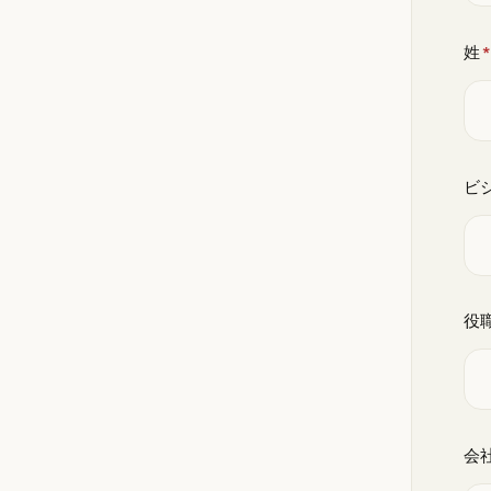
姓
*
ビ
役
会