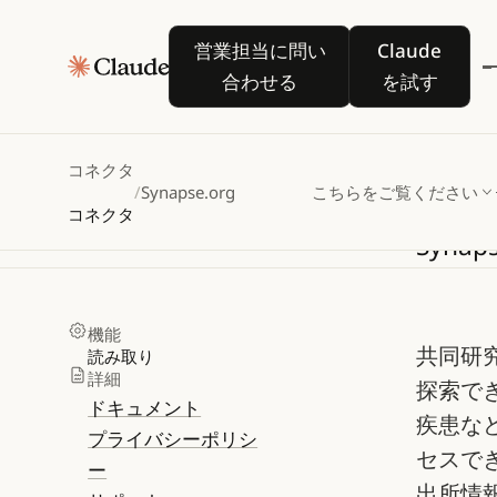
営業担当に問い合わせる
Claude を
営業担当に問い
Claude
合わせる
を試す
Syn
コネクタ
/
Synapse.org
こちらをご覧ください
コネクタ
Synap
機能
共同研
読み取り
詳細
探索でき
ドキュメント
疾患な
プライバシーポリシ
セスで
ー
出所情