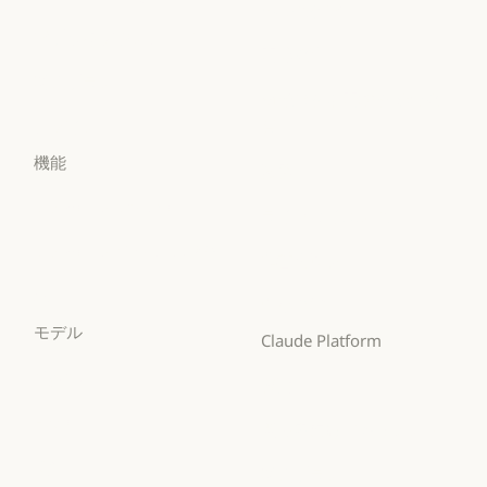
ヘルスケア
Claude Security
アプリをダウンロード
ヘルスケア
高等教育
アプリをダウンロード
料金プラン
高等教育
幼稚園から高校までの教
料金プラン
ログイン
員
ログイン
幼稚園から高校までの
機能
法務
法務
Claude for Chrome
ライフサイエンス
Claude for Chrome
ライフサイエンス
Claude for Microsoft 365
非営利団体
Claude for Microsoft 365
非営利団体
Skills
中小企業
Skills
モデル
中小企業
Claude Platform
Mythos
概要
Mythos
概要
Fable
開発者向けドキュメント
Fable
開発者向けドキュメン
Opus
料金プラン