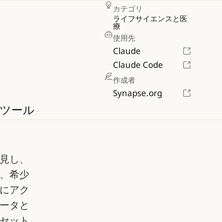
カテゴリ
ライフサイエンスと医
療
使用先
Claude
Claude Code
作成者
Synapse.org
ツール
見し、
患、希少
にアク
ータと
セット