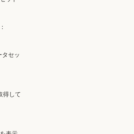
す：
ータセッ
を取得して
を表示