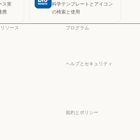
ース実
科学テンプレートとアイコン
連携
の検索と使用
リソース
プログラム
ブログ
スタートアップ
ブログ
スタートアップ
Claude パートナーネット
研究ラボ
ワーク
研究ラボ
ヘルプとセキュリティ
Claude パートナーネットワーク
コミュニティ
可用性
コミュニティ
可用性
コネクタ
稼働状況
コネクタ
稼働状況
コース
サポートセンター
コース
サポートセンター
お客様の事例
規約とポリシー
お客様の事例
Anthropic のエンジニア
プライバシー設定
リング
プライバシーポリシー