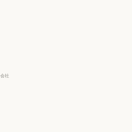
Anthropic のエンジニアリング
イベント
プライバシーポリシー
責任ある開示ポリシー
イベント
プラグイン
責任ある開示ポリシー
利用規約：商用
プラグイン
Claude を活用
利用規約：商用
利用規約：消費者
Claude を活用
サービスパートナー
教員
利用規約：消費者
利用規約：米国 幼稚園年
サービスパートナー
チュートリアル
長から高校3年生まで
チュートリアル
利用規約：米国 幼稚園年
ユースケース
データ処理契約：米国 幼
稚園年長から高校3年生ま
ユースケース
会社
で
Anthropic
データ処理契約：米国 幼
使用ポリシー
Anthropic
採用情報
使用ポリシー
採用情報
ポリシー
ポリシー
Economic Futures
ト