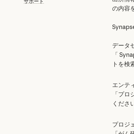
サポート
の内容
Syna
データ
「 Sy
トを検
エンテ
「プロジ
くださ
プロジ
「がん