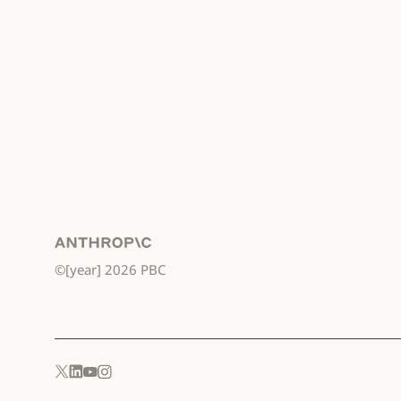
Anthropic
©[year]
2026
PBC
YouTube
Instagram
x.com
LinkedIn