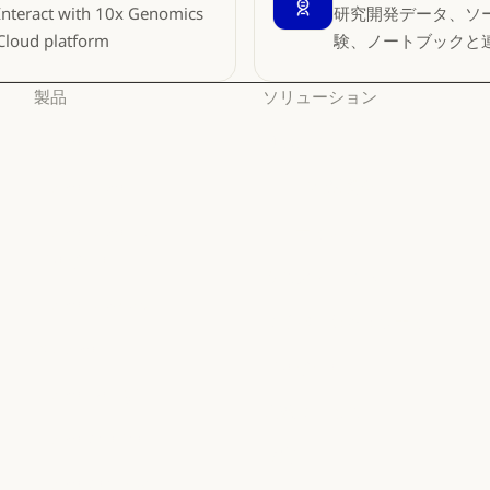
Interact with 10x Genomics
研究開発データ、ソ
Cloud platform
験、ノートブックと
製品
ソリューション
Claude
AI エージェント
Claude
AI エージェント
Claude Code
コードの最新化
Claude Code
コードの最新化
Claude Code for
コーディング
Enterprise
コーディング
カスタマーサポート
Claude Code for Enterprise
Claude Cowork
カスタマーサポート
サイバーセキュリティ
Claude Cowork
@Claude
サイバーセキュリティ
Enterprise
@Claude
Claude Design
Enterprise
金融サービス
Claude Design
Claude Science
金融サービス
政府
Claude Science
Claude Security
政府