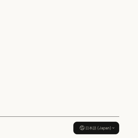
Economic Futures
研究
研究
ニュース
ニュース
AI Exponential に関する
ポリシー
AI Exponential に関するポリシー
Responsible Scaling
Policy
Responsible Scaling Policy
セキュリティとコンプラ
イアンス
ス
セキュリティとコンプライアンス
透明性
透明性
日本語 (Japan)