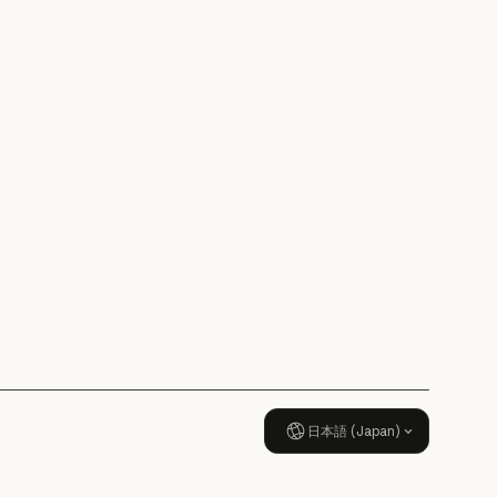
研究
ニュース
ニュース
AI Exponential に関する
ポリシー
AI Exponential に関するポリシー
Responsible Scaling
Policy
Responsible Scaling Policy
セキュリティとコンプラ
イアンス
ス
セキュリティとコンプライアンス
透明性
透明性
日本語 (Japan)