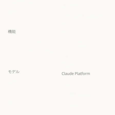
アプリをダウンロード
ヘルスケア
高等教育
アプリをダウンロード
料金プラン
高等教育
幼稚園から高校までの教
料金プラン
ログイン
員
ログイン
幼稚園から高校までの
機能
法務
法務
Claude for Chrome
ライフサイエンス
Claude for Chrome
ライフサイエンス
Claude for Microsoft 365
非営利団体
Claude for Microsoft 365
非営利団体
Skills
中小企業
Skills
モデル
中小企業
Claude Platform
Mythos
概要
Mythos
概要
Fable
開発者向けドキュメント
Fable
開発者向けドキュメン
Opus
料金プラン
Opus
料金プラン
Sonnet