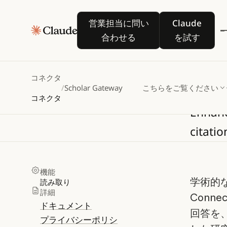
営業担当に問い合わせる
Claude を
営業担当に問い
Claude
合わせる
を試す
Sch
コネクタ
/
Scholar Gateway
こちらをご覧ください
コネクタ
Enhan
citatio
機能
学術的な
読み取り
詳細
Conn
ドキュメント
回答を、
プライバシーポリシ