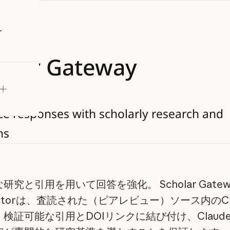
試す
olar
Gateway
ce
responses
with
scholarly
research
and
ns
研究と引用を用いて回答を強化。 Scholar Gatew
ectorは、査読された（ピアレビュー）ソース内のCl
検証可能な引用とDOIリンクに結び付け、Claud