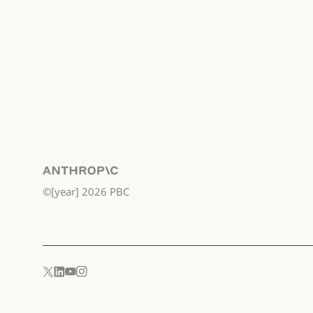
Anthropic
©[year]
2026
PBC
YouTube
Instagram
x.com
LinkedIn