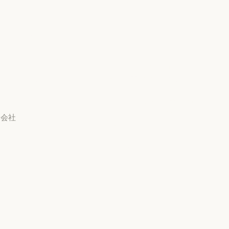
責任ある開示ポリシー
イベント
プラグイン
責任ある開示ポリシー
利用規約：商用
プラグイン
Claude を活用
利用規約：商用
利用規約：消費者
Claude を活用
サービスパートナー
教員
利用規約：消費者
利用規約：米国 幼稚園年
サービスパートナー
チュートリアル
長から高校3年生まで
チュートリアル
利用規約：米国 幼稚園年
ユースケース
データ処理契約：米国 幼
稚園年長から高校3年生ま
ユースケース
会社
で
Anthropic
データ処理契約：米国 幼
使用ポリシー
Anthropic
採用情報
使用ポリシー
採用情報
ポリシー
ポリシー
Economic Futures
ト
Economic Futures
研究