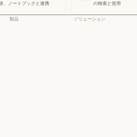
験、ノートブックと連携
の検索と使用
製品
ソリューション
Claude
AI エージェント
Claude
AI エージェント
Claude Code
コードの最新化
Claude Code
コードの最新化
Claude Code for
コーディング
Enterprise
コーディング
カスタマーサポート
Claude Code for Enterprise
Claude Cowork
カスタマーサポート
サイバーセキュリティ
Claude Cowork
@Claude
サイバーセキュリティ
Enterprise
@Claude
Claude Design
Enterprise
金融サービス
Claude Design
Claude Science
金融サービス
政府
Claude Science
Claude Security
政府
ヘルスケア
Claude Security