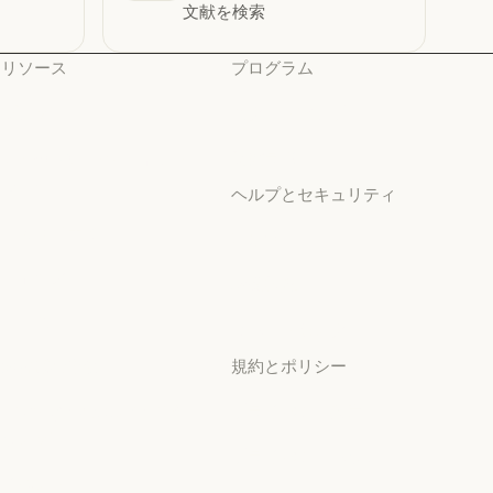
文献を検索
リソース
プログラム
ブログ
スタートアップ
ブログ
スタートアップ
Claude パートナーネット
研究ラボ
ワーク
研究ラボ
ヘルプとセキュリティ
Claude パートナーネットワーク
コミュニティ
可用性
コミュニティ
可用性
コネクタ
稼働状況
コネクタ
稼働状況
コース
サポートセンター
コース
サポートセンター
お客様の事例
規約とポリシー
お客様の事例
Anthropic のエンジニア
プライバシー設定
リング
プライバシーポリシー
Anthropic のエンジニアリング
イベント
プライバシーポリシー