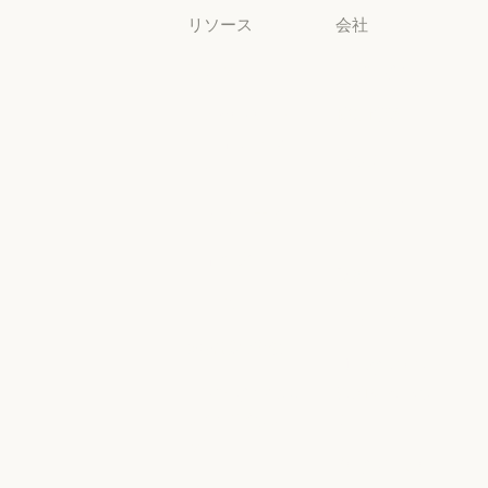
リソース
会社
ブログ
Anthropic
ブログ
Anthropic
Claude パート
採用情報
ナーネットワ
採用情報
ポリシー
ーク
ポリシー
Claude パートナーネットワー
Economic
コミュニティ
Futures
コミュニティ
コネクタ
Economic Futu
研究
コネクタ
コース
研究
ニュース
コース
お客様の事例
ニュース
AI Exponential
お客様の事例
Anthropic のエ
に関するポリ
ンジニアリン
シー
グ
AI Exponent
Responsible
Anthropic のエンジニアリング