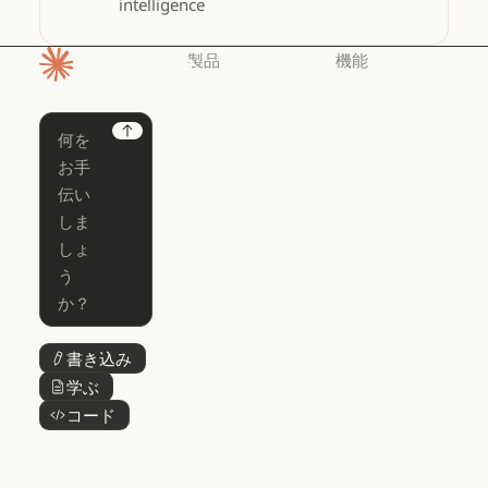
intelligence
製品
機能
ホームページ
Claude
Claude for
Chrome
Claude
Next
Claude Code
Claude for Ch
Claude for
Claude Code
Claude Code
Microsoft 365
for Enterprise
Claude for Mic
Skills
Claude Code for Enterprise
Claude Cowork
Skills
Claude Cowork
@Claude
@Claude
Claude Design
書き込み
ボタンテキスト
Claude Design
学ぶ
ボタンテキスト
Claude Science
コード
ボタンテキスト
Claude Science
Claude
Security