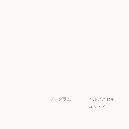
イベント
Scaling Policy
イベント
Responsible Sca
プラグイン
セキュリティ
とコンプライ
プラグイン
Claude を活用
アンス
Claude を活用
セキュリティと
サービスパー
透明性
トナー
透明性
サービスパートナー
チュートリア
ル
チュートリアル
ユースケース
ユースケース
プログラム
ヘルプとセキ
ュリティ
スタートアッ
プ
可用性
スタートアップ
可用性