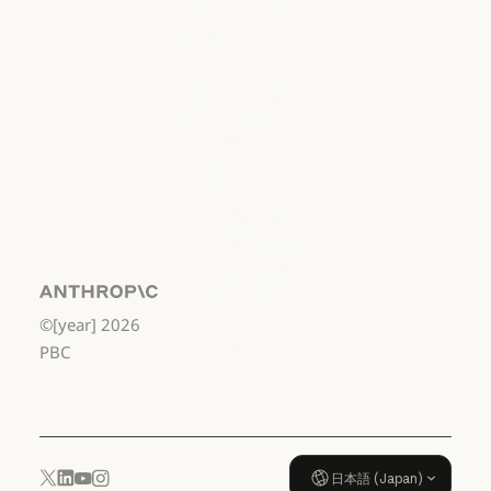
利用規約：商用
利用規約：消
費者
利用規約：消費者
利用規約：米
国 幼稚園年長
から高校3年生
まで
利用規約：米国 幼稚園年長から
データ処理契
約：米国 幼稚
園年長から高
校3年生まで
Anthropic
©[year]
2026
データ処理契約：米国 幼稚園年
使用ポリシー
PBC
使用ポリシー
日本語 (Japan)
YouTube
Instagram
x.com
LinkedIn