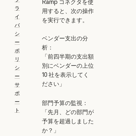
Ramp コネクタを使
ラ
用すると、次の操作
イ
を実行できます。
バ
シ
ベンダー支出の分
ー
析：
ポ
「前四半期の支出額
リ
別にベンダーの上位
シ
10 社を表示してく
ー
ださい」
サ
ポ
ー
部門予算の監視：
ト
「先月、どの部門が
予算を超過しました
か？」