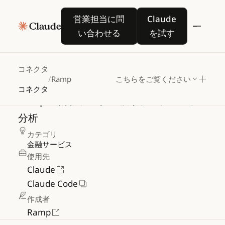
営業担当に問い合わせる
Claude を試す
営業担当に問
Claude
い合わせる
を試す
Ramp
コネクタ
/
Ramp
こちらをご覧ください
コネクタ
Ramp
の財務データの検索、アクセス、
分析
カテゴリ
金融サービス
使用先
Claude
Claude Code
作成者
Ramp