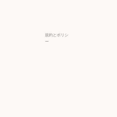
研究ラボ
稼働状況
研究ラボ
稼働状況
サポートセン
ター
サポートセンタ
規約とポリシ
ー
プライバシー
設定
プライバシー
ポリシー
プライバシーポリシー
責任ある開示
ポリシー
責任ある開示ポリシー
利用規約：商
用