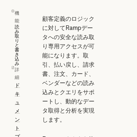
機
顧客定義のロジック
能
読
に対してRampデー
み
取
タへの安全な読み取
り
と
り専用アクセスが可
書
き
能になります。取
込
み
引、払い戻し、請求
詳
書、注文、カード、
細
ベンダーなどの読み
ド
込みとクエリをサポ
キ
ートし、動的なデー
ュ
タ取得と分析を実現
メ
ン
します。
ト
プ