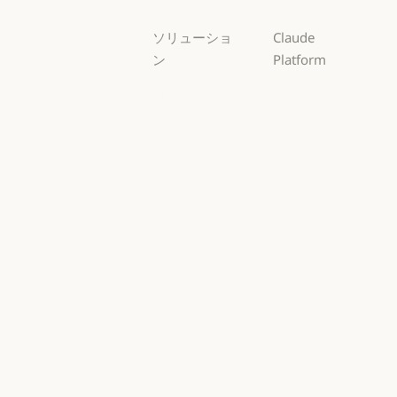
ソリューショ
Claude
ン
Platform
AI エージェン
概要
ト
概要
開発者向けド
AI エージェント
コードの最新
キュメント
化
開発者向けドキ
料金プラン
コードの最新化
コーディング
料金プラン
エコシステム
コーディング
カスタマーサ
エコシステム
Marketplace
ポート
Marketplace
カスタマーサポート
AWS 上の
サイバーセキ
Claude
ュリティ
AWS 上の Clau
サイバーセキュリティ
Google Cloud
Enterprise
Google Cloud
Enterprise
Microsoft