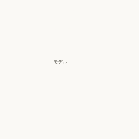
Claude Security
アプリをダウ
ンロード
アプリをダウンロード
料金プラン
料金プラン
ログイン
ログイン
モデル
Mythos
Mythos
Fable
Fable
Opus
Opus
Sonnet
Sonnet
Haiku
Haiku