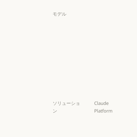
ログイン
モデル
Mythos
Mythos
Fable
Fable
Opus
Opus
Sonnet
Sonnet
Haiku
Haiku
ソリューショ
Claude
ン
Platform
AI エージェン
概要
ト
概要
開発者向けド