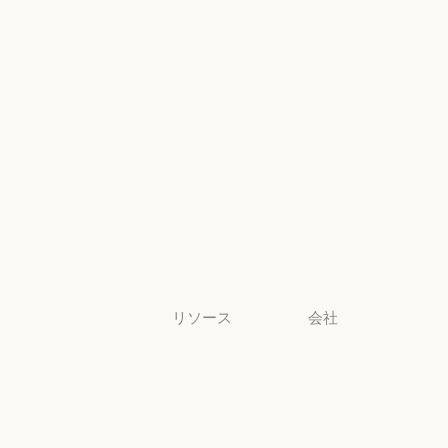
グイン
高等教育
幼稚園から高
コンソールログ
校までの教員
幼稚園から高校までの教員
法務
法務
ライフサイエ
ンス
ライフサイエンス
非営利団体
非営利団体
中小企業
中小企業
リソース
会社
ブログ
Anthropic
ブログ
Anthropic
Claude パート
採用情報
ナーネットワ
採用情報
ポリシー