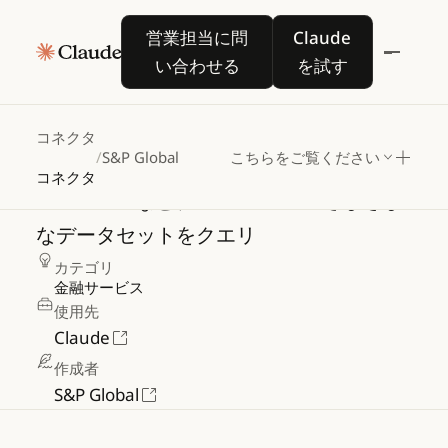
営業担当に問い合わせる
Claude を試す
営業担当に問
Claude
い合わせる
を試す
S&P
Global
コネクタ
/
S&P Global
こちらをご覧ください
コネクタ
Financials
など、S&P
Global
のさまざま
なデータセットをクエリ
カテゴリ
金融サービス
使用先
Claude
作成者
S&P Global