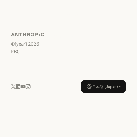
まで
利用規約：米国 幼稚園年長から
データ処理契
約：米国 幼稚
園年長から高
校3年生まで
Anthropic
©[year]
2026
データ処理契約：米国 幼稚園年
使用ポリシー
PBC
使用ポリシー
日本語 (Japan)
YouTube
Instagram
x.com
LinkedIn