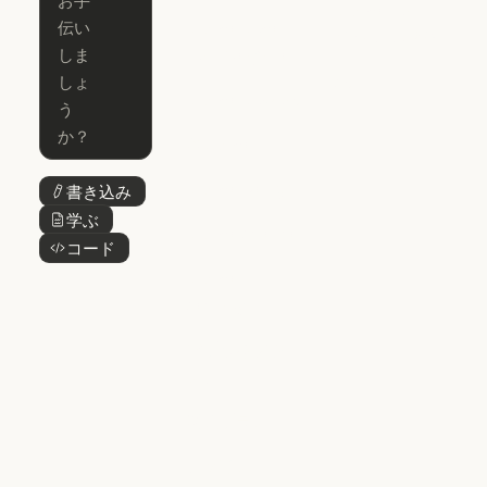
Claude for
Claude Code
Claude Code
Microsoft 365
for Enterprise
Claude for Mic
Skills
Claude Code for Enterprise
Claude Cowork
Skills
Claude Cowork
@Claude
@Claude
Claude Design
書き込み
ボタンテキスト
Claude Design
学ぶ
ボタンテキスト
Claude Science
コード
ボタンテキスト
Claude Science
Claude
Security
Claude Security
アプリをダウ
ンロード
アプリをダウンロード
料金プラン
料金プラン
ログイン