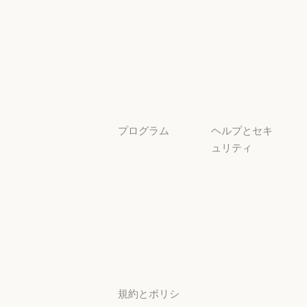
透明性
サービスパートナー
チュートリア
ル
チュートリアル
ユースケース
ユースケース
プログラム
ヘルプとセキ
ュリティ
スタートアッ
プ
可用性
スタートアップ
可用性
研究ラボ
稼働状況
研究ラボ
稼働状況
サポートセン
ター
サポートセンタ
規約とポリシ