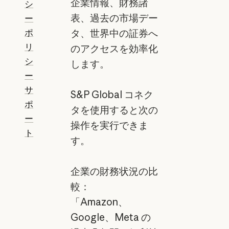
企業情報、財務諸
シ
表、過去の市場デー
ー
ポ
タ、世界中の証券へ
リ
のアクセスを効率化
シ
します。
ー
サ
S&P Global コネク
ポ
タを使用すると次の
ー
操作を実行できま
ト
す。
企業の財務状況の比
較：
「Amazon、
Google、Meta の