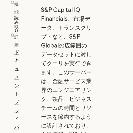
機
S&P Capital IQ
能
読
Financials、市場デ
み
取
ータ、トランスクリ
り
プトなど、S&P
詳
細
Globalの広範囲の
ド
データセットに対し
キ
てクエリを実行でき
ュ
ます。このサーバー
メ
は、金融サービス業
ン
界のエンジニアリン
ト
グ、製品、ビジネス
プ
チームの時間とリソ
ラ
ースを節約するよう
イ
に設計されており、
バ