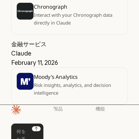
Chronograph
Interact with your Chronograph data
directly in Claude
金融サービス
Claude
February 11, 2026
Moody's Analytics
Risk insights, analytics, and decision
intelligence
製品
機能
ホームページ
Claude
Claude for
Chrome
Claude
Next
Claude Code
Claude for Ch