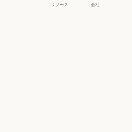
リソース
会社
ブログ
Anthropic
ブログ
Anthropic
Claude パート
採用情報
ナーネットワ
採用情報
ポリシー
ーク
ポリシー
Claude パートナーネットワー
Economic
コミュニティ
Futures
コミュニティ
コネクタ
Economic Futu
研究
コネクタ
コース
研究
ニュース
コース
お客様の事例
ニュース
AI Exponential
お客様の事例
Anthropic のエ
に関するポリ
ンジニアリン
シー
グ
AI Exponent
Responsible
Anthropic のエンジニアリング
イベント
Scaling Policy