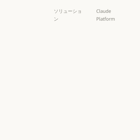
ソリューショ
Claude
ン
Platform
AI エージェン
概要
ト
概要
開発者向けド
AI エージェント
コードの最新
キュメント
化
開発者向けドキ
料金プラン
コードの最新化
コーディング
料金プラン
エコシステム
コーディング
カスタマーサ
エコシステム
Marketplace
ポート
Marketplace
カスタマーサポート
AWS 上の
サイバーセキ
Claude
ュリティ
AWS 上の Clau
サイバーセキュリティ
Google Cloud
Enterprise
Google Cloud
Enterprise
Microsoft
金融サービス