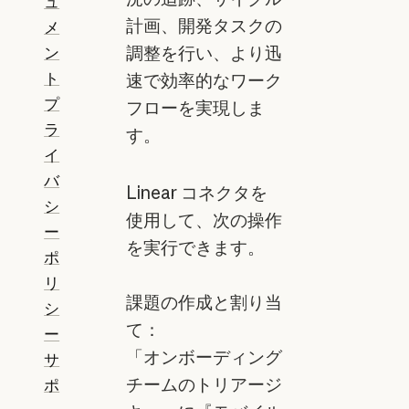
ュ
計画、開発タスクの
メ
ン
調整を行い、より迅
ト
速で効率的なワーク
プ
フローを実現しま
ラ
す。
イ
バ
Linear コネクタを
シ
使用して、次の操作
ー
を実行できます。
ポ
リ
課題の作成と割り当
シ
て：
ー
「オンボーディング
サ
チームのトリアージ
ポ