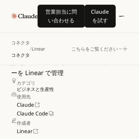
営業担当に問い合わせる
Claude を試す
営業担当に問
Claude
い合わせる
を試す
Linear
コネクタ
/
Linear
こちらをご覧ください
コネクタ
課題、プロジェクト、チームワークフロ
ーを
Linear
で管理
カテゴリ
ビジネスと生産性
使用先
Claude
Claude Code
作成者
Linear