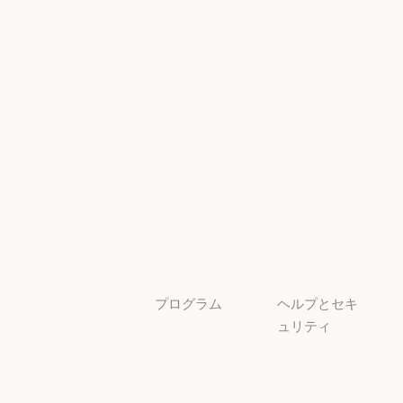
イベント
Responsible Sca
プラグイン
セキュリティ
とコンプライ
プラグイン
Claude を活用
アンス
Claude を活用
セキュリティと
サービスパー
透明性
トナー
透明性
サービスパートナー
チュートリア
ル
チュートリアル
ユースケース
ユースケース
プログラム
ヘルプとセキ
ュリティ
スタートアッ
プ
可用性
スタートアップ
可用性
研究ラボ
稼働状況