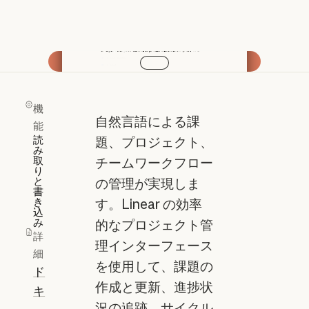
動画を再生
機
自然言語による課
能
読
題、プロジェクト、
み
取
チームワークフロー
り
と
の管理が実現しま
書
き
す。Linear の効率
込
み
的なプロジェクト管
詳
理インターフェース
細
を使用して、課題の
ド
作成と更新、進捗状
キ
況の追跡、サイクル