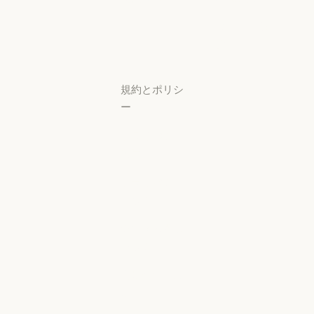
研究ラボ
稼働状況
サポートセン
ター
サポートセンタ
規約とポリシ
ー
プライバシー
設定
プライバシー
ポリシー
プライバシーポリシー
責任ある開示
ポリシー
責任ある開示ポリシー
利用規約：商
用
利用規約：商用