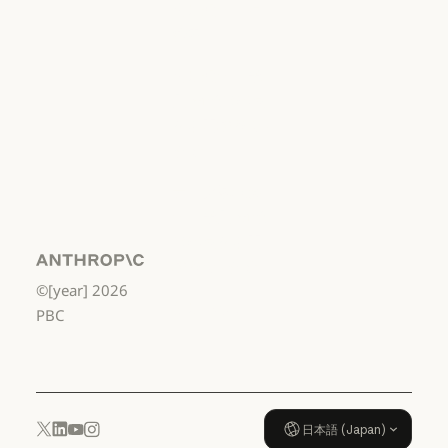
利用規約：消
費者
利用規約：消費者
利用規約：米
国 幼稚園年長
から高校3年生
まで
利用規約：米国 幼稚園年長から
データ処理契
約：米国 幼稚
園年長から高
校3年生まで
Anthropic
©[year]
2026
データ処理契約：米国 幼稚園年
使用ポリシー
PBC
使用ポリシー
日本語 (Japan)
YouTube
Instagram
x.com
LinkedIn