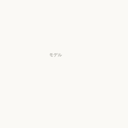
Claude Security
アプリをダウ
ンロード
アプリをダウンロード
料金プラン
料金プラン
ログイン
ログイン
モデル
Mythos
Mythos
Fable
Fable
Opus
Opus
Sonnet
Sonnet
Haiku
Haiku