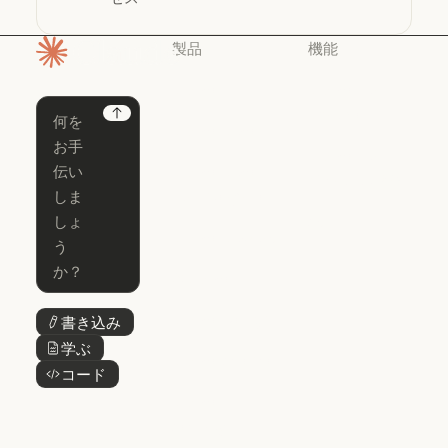
製品
機能
ホームページ
Claude
Claude for
Chrome
Claude
Next
Claude Code
Claude for Ch
Claude for
Claude Code
Claude Code
Microsoft 365
for Enterprise
Claude for Mic
Skills
Claude Code for Enterprise
Claude Cowork
Skills
Claude Cowork
@Claude
@Claude
Claude Design
書き込み
ボタンテキスト
Claude Design
学ぶ
ボタンテキスト
Claude Science
コード
ボタンテキスト
Claude Science
Claude
Security