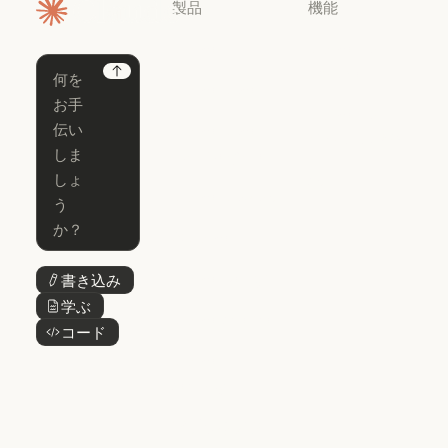
製品
機能
ホームページ
Claude
Claude for
Chrome
Claude
Next
Claude Code
Claude for Ch
Claude for
Claude Code
Claude Code
Microsoft 365
for Enterprise
Claude for Mic
Skills
Claude Code for Enterprise
Claude Cowork
Skills
Claude Cowork
@Claude
@Claude
Claude Design
書き込み
ボタンテキスト
Claude Design
学ぶ
ボタンテキスト
Claude Science
コード
ボタンテキスト
Claude Science
Claude
Security
Claude Security
アプリをダウ