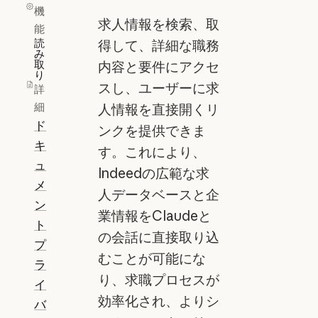
機
求人情報を検索、取
能
読
得して、詳細な職務
み
取
内容と要件にアクセ
り
スし、ユーザーに求
詳
細
人情報を直接開くリ
ド
ンクを提供できま
キ
す。これにより、
ュ
Indeedの広範な求
メ
人データベースと企
ン
業情報をClaudeと
ト
の会話に直接取り込
プ
むことが可能にな
ラ
り、求職プロセスが
イ
効率化され、よりシ
バ