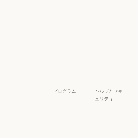
とコンプライ
プラグイン
Claude を活用
アンス
Claude を活用
セキュリティと
サービスパー
透明性
トナー
透明性
サービスパートナー
チュートリア
ル
チュートリアル
ユースケース
ユースケース
プログラム
ヘルプとセキ
ュリティ
スタートアッ
プ
可用性
スタートアップ
可用性
研究ラボ
稼働状況
研究ラボ
稼働状況
サポートセン