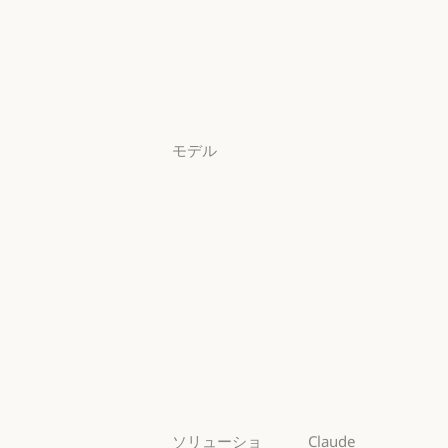
ンロード
アプリをダウンロード
料金プラン
料金プラン
ログイン
ログイン
モデル
Mythos
Mythos
Fable
Fable
Opus
Opus
Sonnet
Sonnet
Haiku
Haiku
ソリューショ
Claude