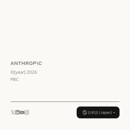
利用規約：消費者
利用規約：米
国 幼稚園年長
から高校3年生
まで
利用規約：米国 幼稚園年長から
データ処理契
約：米国 幼稚
園年長から高
校3年生まで
Anthropic
©[year]
2026
データ処理契約：米国 幼稚園年
使用ポリシー
PBC
使用ポリシー
日本語 (Japan)
YouTube
Instagram
x.com
LinkedIn