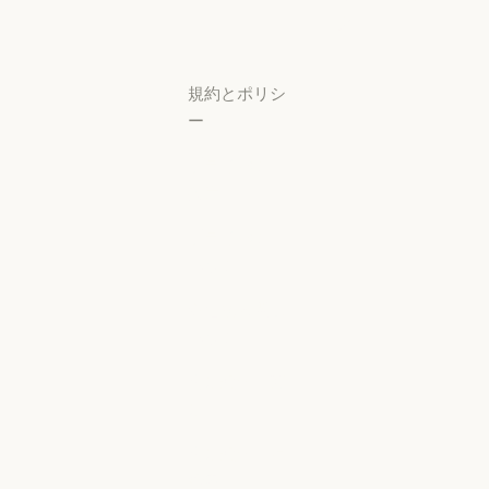
ター
サポートセンタ
規約とポリシ
ー
プライバシー
設定
プライバシー
ポリシー
プライバシーポリシー
責任ある開示
ポリシー
責任ある開示ポリシー
利用規約：商
用
利用規約：商用
利用規約：消
費者