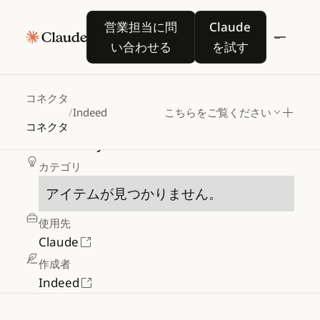
営業担当に問い合わせる
Claude を試す
営業担当に問
Claude
い合わせる
を試す
Indeed
コネクタ
/
Indeed
こちらをご覧ください
コネクタ
Search
for
jobs
on
Indeed
カテゴリ
アイテムが見つかりません。
使用先
Claude
作成者
Indeed