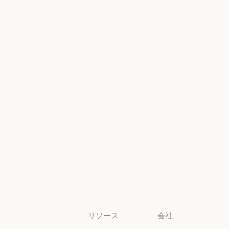
Microsoft Foun
地域別コンプ
政府
ヘルスケア
ライアンス
ヘルスケア
地域別コンプラ
高等教育
コンソールロ
グイン
高等教育
幼稚園から高
コンソールログ
校までの教員
幼稚園から高校までの教員
法務
法務
ライフサイエ
ンス
ライフサイエンス
非営利団体
非営利団体
中小企業
中小企業
リソース
会社