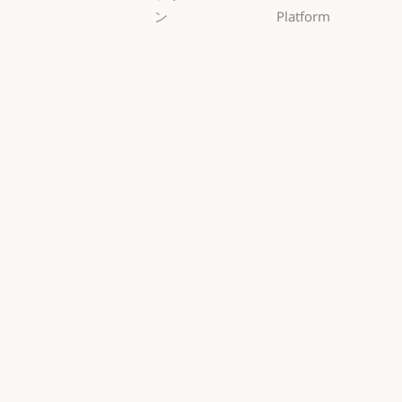
ン
Platform
AI エージェン
概要
ト
概要
開発者向けド
AI エージェント
コードの最新
キュメント
化
開発者向けドキ
料金プラン
コードの最新化
コーディング
料金プラン
エコシステム
コーディング
カスタマーサ
エコシステム
Marketplace
ポート
Marketplace
カスタマーサポート
AWS 上の
サイバーセキ
Claude
ュリティ
AWS 上の Clau
サイバーセキュリティ
Google Cloud
Enterprise
Google Cloud
Enterprise
Microsoft
金融サービス
Foundry
金融サービス
政府