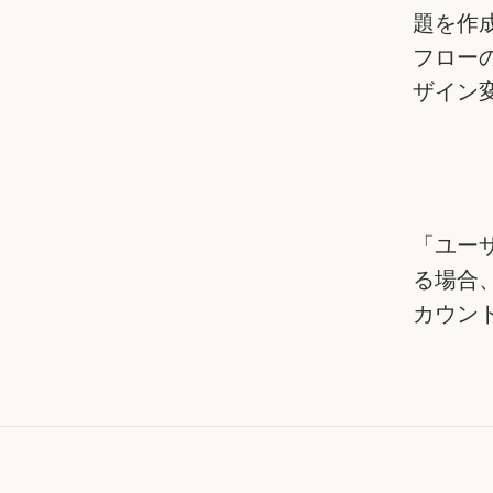
題を作
フローの
ザイン
「ユー
る場合、
カウン
スキル
スキル