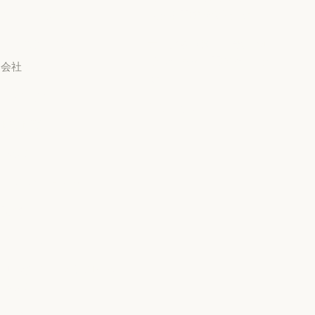
サービスパートナー
チュートリアル
長から高校3年生まで
チュートリアル
利用規約：米国 幼稚園年
ユースケース
データ処理契約：米国 幼
稚園年長から高校3年生ま
ユースケース
会社
で
Anthropic
データ処理契約：米国 幼
使用ポリシー
Anthropic
採用情報
使用ポリシー
採用情報
ポリシー
ポリシー
Economic Futures
ト
Economic Futures
研究
研究
ニュース
ニュース
AI Exponential に関する
ポリシー
AI Exponential に関するポリシー
Responsible Scaling