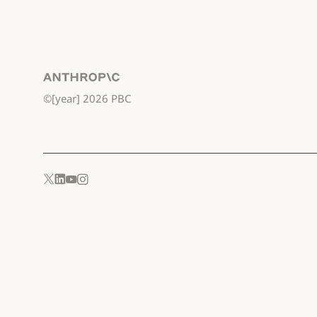
Anthropic
©[year]
2026
PBC
YouTube
Instagram
x.com
LinkedIn