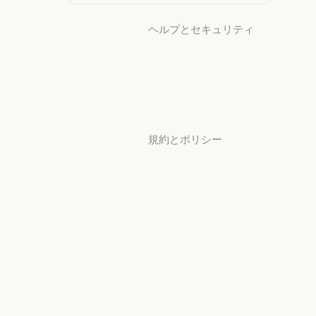
Claude パートナーネット
研究ラボ
ワーク
研究ラボ
ヘルプとセキュリティ
Claude パートナーネットワーク
コミュニティ
可用性
コミュニティ
可用性
コネクタ
稼働状況
コネクタ
稼働状況
コース
サポートセンター
コース
サポートセンター
お客様の事例
規約とポリシー
お客様の事例
Anthropic のエンジニア
プライバシー設定
リング
プライバシーポリシー
Anthropic のエンジニアリング
イベント
プライバシーポリシー
責任ある開示ポリシー
イベント
プラグイン
責任ある開示ポリシー
利用規約：商用
プラグイン
Claude を活用
利用規約：商用
利用規約：消費者
Claude を活用
サービスパートナー
教員
利用規約：消費者
利用規約：米国 幼稚園年