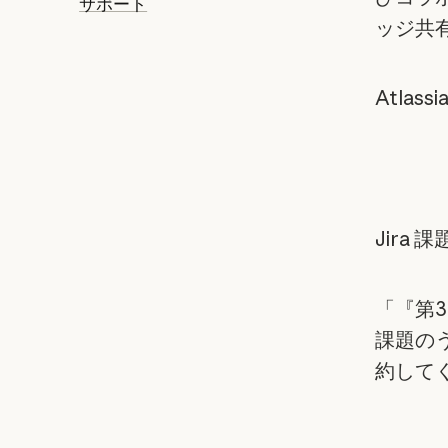
サポート
ッジ共
Atla
Jira 
「『第3
課題の
約して