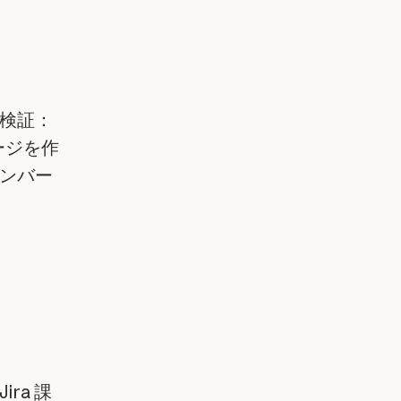
検証：
ページを作
ンバー
ra 課