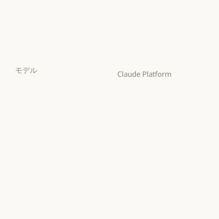
法務
Claude for Chrome
ライフサイエンス
Claude for Chrome
ライフサイエンス
Claude for Microsoft 365
非営利団体
Claude for Microsoft 365
非営利団体
Skills
中小企業
Skills
モデル
中小企業
Claude Platform
Mythos
概要
Mythos
概要
Fable
開発者向けドキュメント
Fable
開発者向けドキュメン
Opus
料金プラン
Opus
料金プラン
Sonnet
エコシステム
Sonnet
エコシステム
Haiku
Marketplace
Haiku
Marketplace
AWS 上の Claude
AWS 上の Claude
Google Cloud