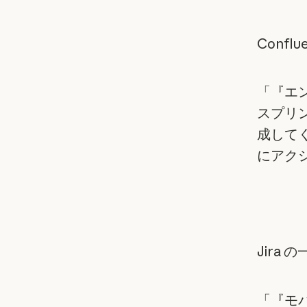
Confl
「『エ
スプリン
成して
にアク
Jira
「『モバ