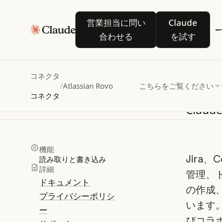
営業担当に問い合わせる
Claude を
営業担当に問い
Claude
合わせる
を試す
Atl
コネクタ
/
Atlassian Rovo
こちらをご覧ください
コネクタ
Claud
機能
Jira、
読み取りと書き込み
詳細
管理、
ドキュメント
の作成
プライバシーポリシ
います
ー
びコラ