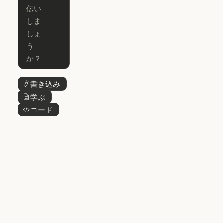
Claude for
Claude Code
Claude Code
Microsoft 365
for Enterprise
Claude for Mic
Skills
Claude Code for Enterprise
Claude Cowork
Skills
Claude Cowork
@Claude
@Claude
Claude Design
書き込み
ボタンテキスト
Claude Design
学ぶ
ボタンテキスト
Claude Science
コード
ボタンテキスト
Claude Science
Claude
Security
Claude Security
アプリをダウ
ンロード
アプリをダウンロード
料金プラン
料金プラン
ログイン