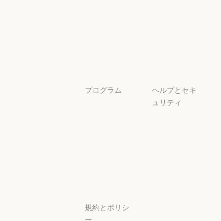
透明性
サービスパートナー
チュートリア
ル
チュートリアル
ユースケース
ユースケース
プログラム
ヘルプとセキ
ュリティ
スタートアッ
プ
可用性
スタートアップ
可用性
研究ラボ
稼働状況
研究ラボ
稼働状況
サポートセン
ター
サポートセンタ
規約とポリシ
ー