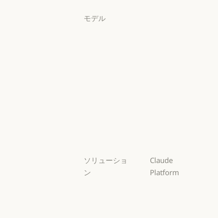
ログイン
モデル
Mythos
Mythos
Fable
Fable
Opus
Opus
Sonnet
Sonnet
Haiku
Haiku
ソリューショ
Claude
ン
Platform
AI エージェン
概要
ト
概要
開発者向けド
AI エージェント