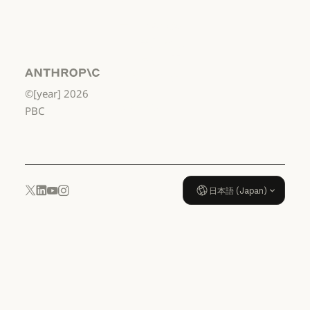
利用規約：米国 幼稚園年長から
データ処理契
約：米国 幼稚
園年長から高
校3年生まで
Anthropic
©[year]
2026
データ処理契約：米国 幼稚園年
使用ポリシー
PBC
使用ポリシー
日本語 (Japan)
YouTube
Instagram
x.com
LinkedIn