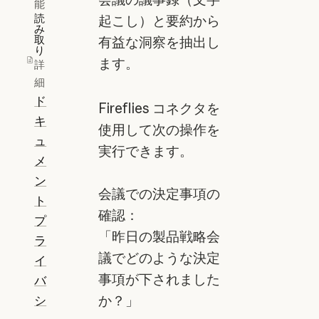
能
読
起こし）と要約から
み
取
有益な洞察を抽出し
り
ます。
詳
細
ド
Fireflies コネクタを
キ
使用して次の操作を
ュ
実行できます。
メ
ン
会議での決定事項の
ト
確認：
プ
「昨日の製品戦略会
ラ
議でどのような決定
イ
事項が下されました
バ
か？」
シ