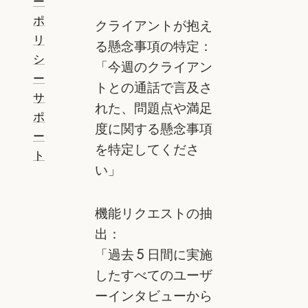
ー
ポ
クライアントが抱え
リ
る懸念事項の特定：
シ
「今週のクライアン
ー
トとの通話で言及さ
サ
れた、問題点や満足
ポ
度に関する懸念事項
ー
を特定してくださ
ト
い」
機能リクエストの抽
出：
「過去 5 日間に実施
したすべてのユーザ
ーインタビューから