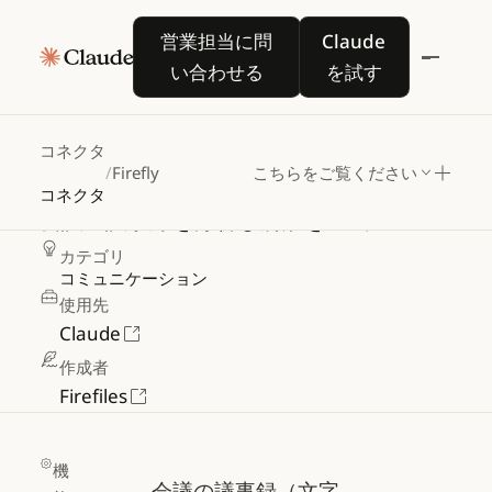
営業担当に問い合わせる
Claude を試す
営業担当に問
Claude
い合わせる
を試す
Firefly
コネクタ
/
Firefly
こちらをご覧ください
コネクタ
会議の議事録を分析し洞察を生成
カテゴリ
コミュニケーション
使用先
Claude
作成者
Firefiles
機
会議の議事録（文字