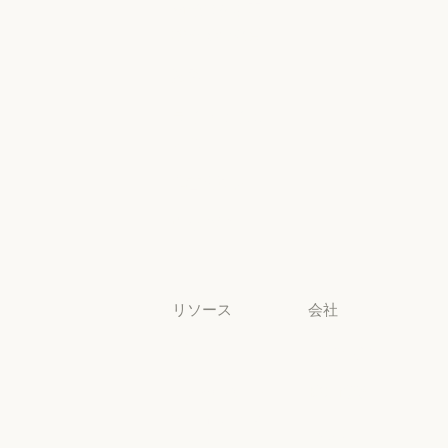
幼稚園から高
コンソールログ
校までの教員
幼稚園から高校までの教員
法務
法務
ライフサイエ
ンス
ライフサイエンス
非営利団体
非営利団体
中小企業
中小企業
リソース
会社
ブログ
Anthropic
ブログ
Anthropic
Claude パート
採用情報
ナーネットワ
採用情報
ポリシー
ーク