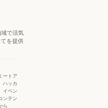
は、地域で活気
べてを提供
ミートア
、ハッカ
。イベン
コンテン
から