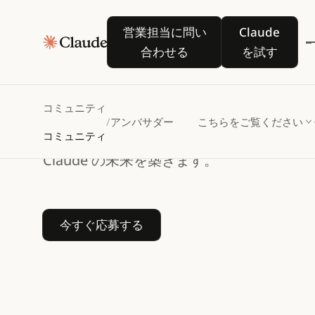
営業担当に問い合わせる
Claude を
営業担当に問い
Claude
Claude
合わせる
を試す
Community
Ambassadors
コミュニティ
お住まいの地域で Claude コミュニテ
/
アンバサダー
こちらをご覧ください
コミュニティ
ベントを主催し、ビルダーのコミュニティをつな
Claude の未来を築きます。
今すぐ応募する
今すぐ応募する