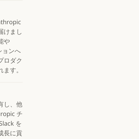
ropic
届けまし
能や
セッションへ
プロダク
れます。
有し、他
opic チ
ack を
成長に貢