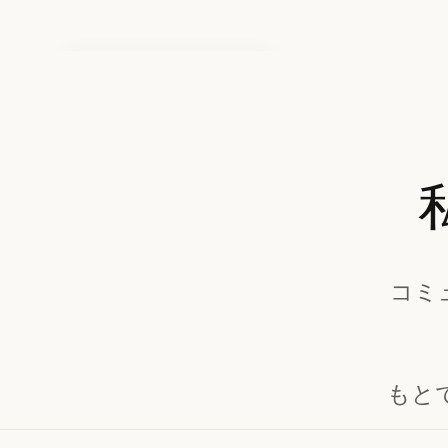
成長し続けるコミュニティ
Claude コミュニティイベ
ントは、Claude
Community Ambassadors
コミ
が世界各地で開催していま
す。Claude で開発する仲
間と出会い、共に未来を考
え続けましょう。
もと
詳細はこちら
詳細はこちら