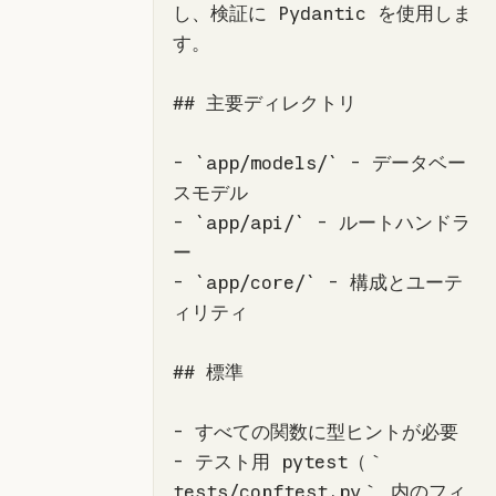
し、検証に Pydantic を使用しま
## 主要ディレクトリ
-
`app/models/`
 - データベー
-
`app/api/`
 - ルートハンドラ
-
`app/core/`
 - 構成とユーテ
## 標準
-
-
 テスト用 pytest（｀
tests/conftest.py｀ 内のフィ