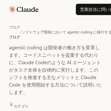
ソフトウェア開発におい
営業
営業担当に問い
て
agentic
coding
に移行
する主なメリットは何で
ブログ
すか？
/
ソフトウェア開発において agentic coding に
ブログ
agentic coding は開発者の働き方を変革し
ます。コードスニペットを提案する代わり
に、Claude Codeのような AI エージェント
がタスク全体を自律的に実行します。この
シフトを推進する主なメリットと Claude
Code を使用開始する方法について説明いた
します。
カテゴリ