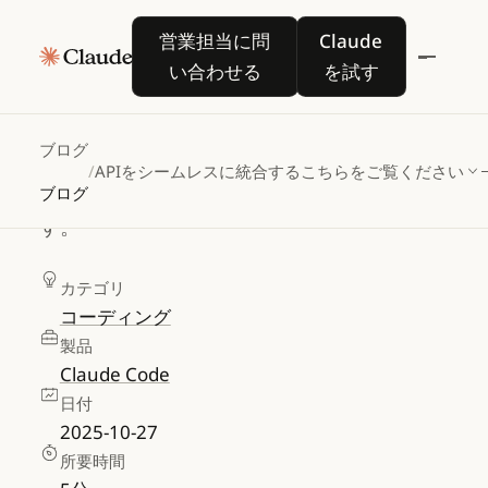
APIをシームレスに統合
営業担当に問い合わせる
Claude を試す
営業担当に問
Claude
する方法
い合わせる
を試す
回復力のある API 統合を最初から構築しま
ブログ
す。本番環境で問題が発生する前に、認
/
APIをシームレスに統合する方法
こちらをご覧ください
証、レート制限、エッジケースに対処しま
ブログ
す。
カテゴリ
コーディング
製品
Claude Code
日付
2025-10-27
所要時間