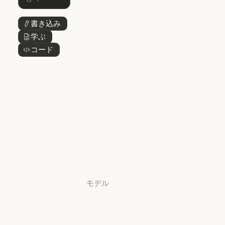
@Claude
@Claude
Claude Design
書き込み
ボタンテキスト
Claude Design
学ぶ
ボタンテキスト
Claude Science
コード
ボタンテキスト
Claude Science
Claude
Security
Claude Security
アプリをダウ
ンロード
アプリをダウンロード
料金プラン
料金プラン
ログイン
ログイン
モデル
Mythos
Mythos
Fable