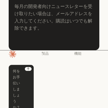
毎月の開発者向けニュースレターを受
け取りたい場合は、メールアドレスを
入力してください。購読はいつでも解
除できます。
製品
機能
ホームページ
Claude
Claude for
Chrome
Claude
Next
Claude Code
Claude for Ch
Claude for
Claude Code
Claude Code
Microsoft 365
for Enterprise
Claude for Mic
Skills
Claude Code for Enterprise
Claude Cowork
Skills
Claude Cowork