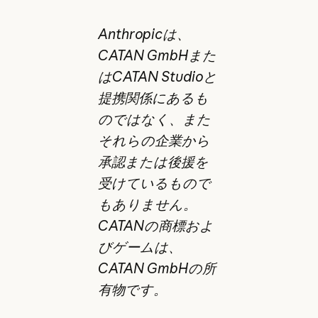
Anthropicは、
CATAN GmbHまた
はCATAN Studioと
提携関係にあるも
のではなく、また
それらの企業から
承認または後援を
受けているもので
もありません。
CATANの商標およ
びゲームは、
CATAN GmbHの所
有物です。