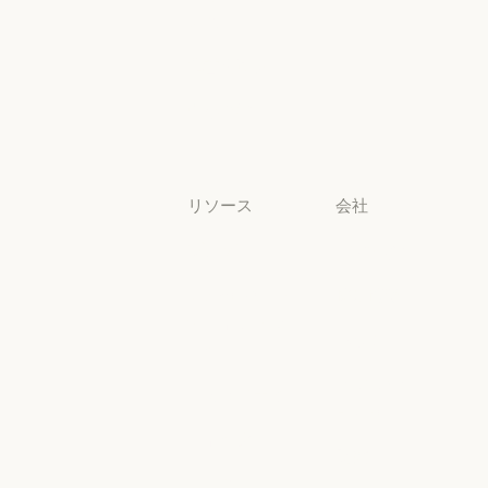
ンス
ライフサイエンス
非営利団体
非営利団体
中小企業
中小企業
リソース
会社
ブログ
Anthropic
ブログ
Anthropic
Claude パート
採用情報
ナーネットワ
採用情報
ポリシー
ーク
ポリシー
Claude パートナーネットワー
Economic
コミュニティ
Futures
コミュニティ
コネクタ
Economic Futu
研究
コネクタ
コース
研究