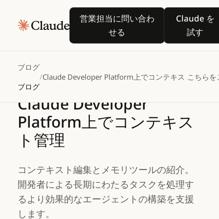
営業担当に問い合わせる
Claud
営業担当に問い合わ
Claude を
せる
試す
ブログ
/
Claude Developer Platform上でコンテキスト管理
こちらを
ブログ
Claude
Developer
Platform上でコンテキス
ト管理
コンテキスト編集とメモリツールの紹介。
開発者による長期にわたるタスクを処理す
るより効果的なエージェントの構築を支援
します。