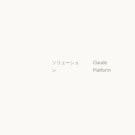
Fable
Opus
Opus
Sonnet
Sonnet
Haiku
Haiku
ソリューショ
Claude
ン
Platform
AI エージェン
概要
ト
概要
開発者向けド
AI エージェント
コードの最新
キュメント
化
開発者向けドキ
料金プラン
コードの最新化
コーディング
料金プラン
エコシステム
コーディング
カスタマーサ