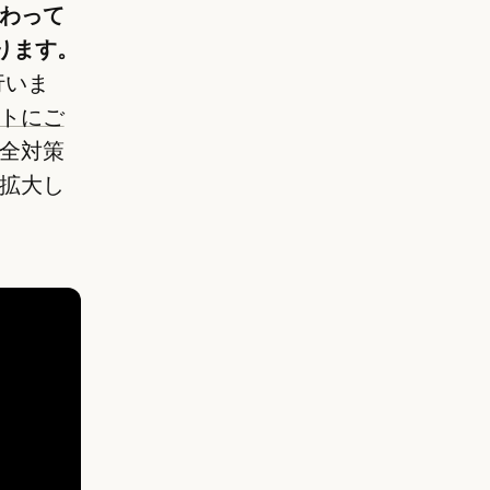
わって
ります。
行いま
トにご
全対策
拡大し