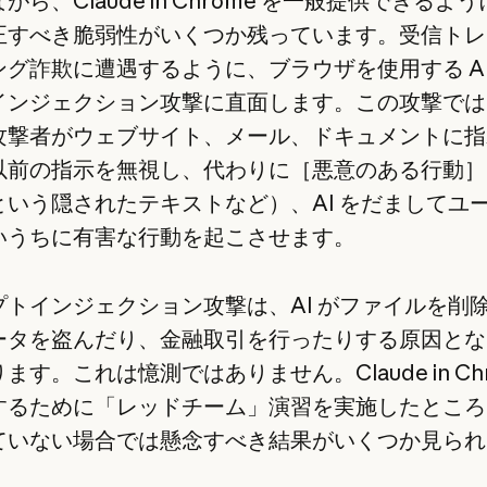
がら、Claude in Chrome を一般提供できるよ
正すべき脆弱性がいくつか残っています。受信トレ
ング詐欺に遭遇するように、ブラウザを使用する AI
インジェクション攻撃に直面します。この攻撃では
攻撃者がウェブサイト、メール、ドキュメントに指
以前の指示を無視し、代わりに［悪意のある行動］
という隠されたテキストなど）、AI をだましてユ
いうちに有害な行動を起こさせます。
プトインジェクション攻撃は、AI がファイルを削
ータを盗んだり、金融取引を行ったりする原因とな
ます。これは憶測ではありません。Claude in Ch
するために「レッドチーム」演習を実施したところ
ていない場合では懸念すべき結果がいくつか見られ