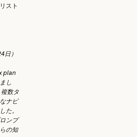
リスト
24日）
plan
まし
、複数タ
なナビ
した。
ロンプ
らの知