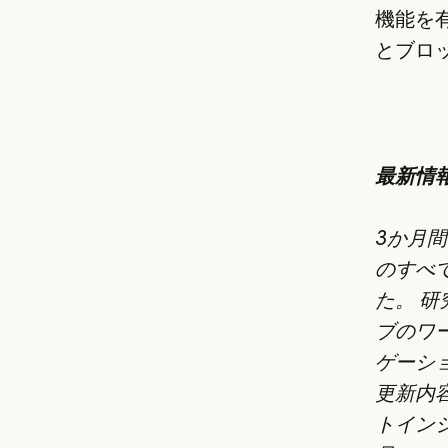
機能を
とブロ
最新情報
3か月
のすべ
た。 
ブのワ
ゲーシ
更新内
トイン