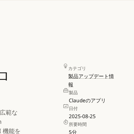
カテゴリ
ロ
製品アップデート情
報
製品
Claudeのアプリ
日付
広範な
2025-08-25
n
所要時間
I 機能を
5
分