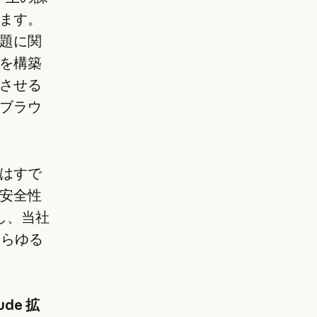
ます。
題に関
を構築
させる
ブラウ
はすで
安全性
し、当社
あらゆる
ude 拡