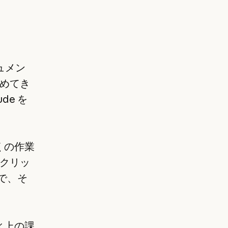
ュメン
めてき
de を
くの作業
クリッ
とで、そ
ィ上の課