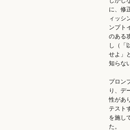
しかしな
に、修
ィッシ
ンプト
のある
し（「
せよ」
知らな
プロン
り、デ
性があり
テスト
を施し
た。