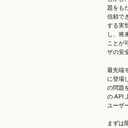
題をも
信頼で
する実
し、将
ことが
ザの安
最先端
に登場
の問題を
の AP
ユーザ
まずは