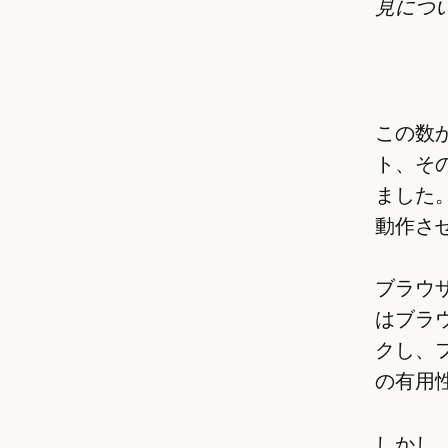
見につ
この数か
ト、そ
ました。
動作さ
ブラウ
はブラ
クし、フ
の有用
しかし