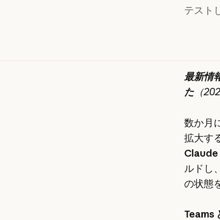
テスト
最新情報：
た
（20
数か月
拡大す
Claude
ルドし、
の状態
Teams 