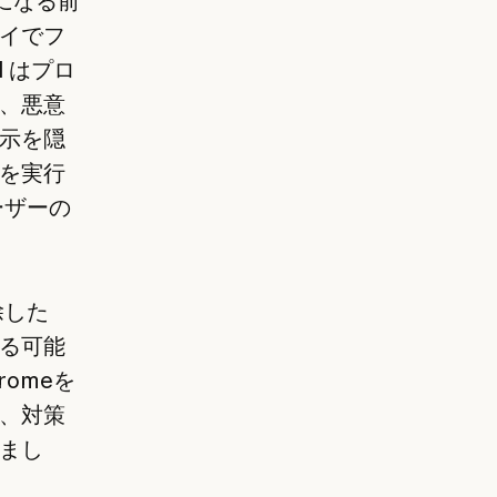
うになる前
イでフ
 はプロ
、悪意
示を隠
を実行
ーザーの
除した
る可能
romeを
、対策
まし