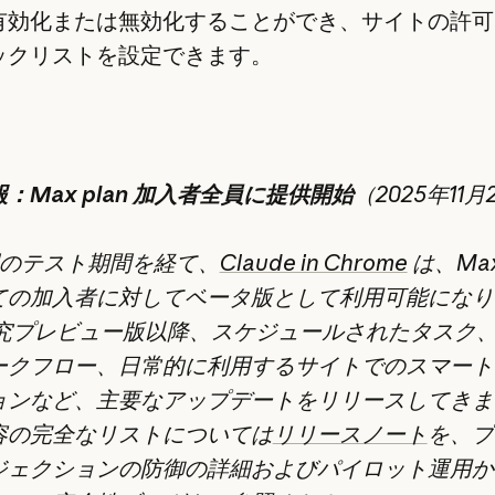
有効化または無効化することができ、サイトの許可
ックリストを設定できます。
：Max plan 加入者全員に提供開始
（2025年11月
間のテスト期間を経て、
Claude in Chrome
は、Max 
ての加入者に対してベータ版として利用可能になり
研究プレビュー版以降、スケジュールされたタスク
ークフロー、日常的に利用するサイトでのスマート
ョンなど、主要なアップデートをリリースしてきま
容の完全なリストについては
リリースノート
を、プ
ジェクションの防御の詳細およびパイロット運用か