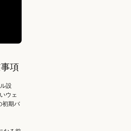
慮事項
ール設
いウェ
eの初期バ