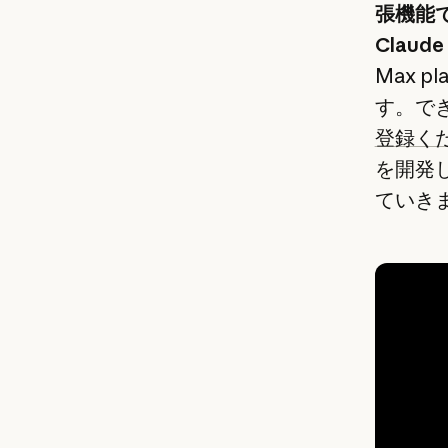
張機能
Clau
Max 
す。で
登録く
を開発
ていき