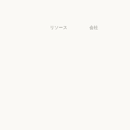
中小企業
中小企業
リソース
会社
ブログ
Anthropic
ブログ
Anthropic
Claude パート
採用情報
ナーネットワ
採用情報
ポリシー
ーク
ポリシー
Claude パートナーネットワー
Economic
コミュニティ
Futures
コミュニティ
コネクタ
Economic Futu
研究
コネクタ
コース
研究
ニュース
コース
お客様の事例
ニュース
AI Exponential
お客様の事例
Anthropic のエ
に関するポリ