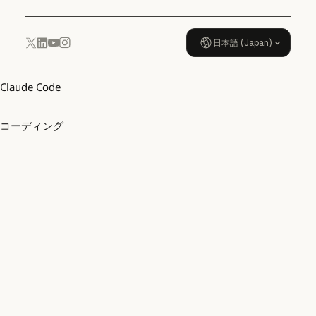
日本語 (Japan)
YouTube
Instagram
x.com
LinkedIn
Claude Code
コーディング