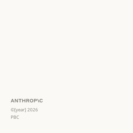
責任ある開示ポリシー
利用規約：商
用
利用規約：商用
利用規約：消
費者
利用規約：消費者
利用規約：米
国 幼稚園年長
から高校3年生
まで
利用規約：米国 幼稚園年長から
データ処理契
約：米国 幼稚
園年長から高
校3年生まで
Anthropic
©[year]
2026
データ処理契約：米国 幼稚園年
使用ポリシー
PBC
使用ポリシー