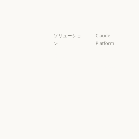
Sonnet
Haiku
Haiku
ソリューショ
Claude
ン
Platform
AI エージェン
概要
ト
概要
開発者向けド
AI エージェント
コードの最新
キュメント
化
開発者向けドキ
料金プラン
コードの最新化
コーディング
料金プラン
エコシステム
コーディング
カスタマーサ
エコシステム
Marketplace
ポート
Marketplace
カスタマーサポート
AWS 上の
サイバーセキ
Claude
ュリティ