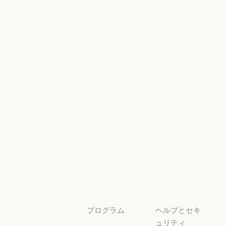
ンジニアリン
シー
グ
AI Exponent
Responsible
Anthropic のエンジニアリング
イベント
Scaling Policy
イベント
Responsible Sca
プラグイン
セキュリティ
とコンプライ
プラグイン
Claude を活用
アンス
Claude を活用
セキュリティと
サービスパー
透明性
トナー
透明性
サービスパートナー
チュートリア
ル
チュートリアル
ユースケース
ユースケース
プログラム
ヘルプとセキ
ュリティ