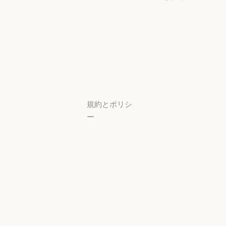
スタートアッ
プ
可用性
スタートアップ
可用性
研究ラボ
稼働状況
研究ラボ
稼働状況
サポートセン
ター
サポートセンタ
規約とポリシ
ー
プライバシー
設定
プライバシー
ポリシー
プライバシーポリシー
責任ある開示
ポリシー