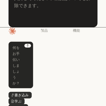
除できます。
製品
機能
ホームページ
Claude
Claude for
Chrome
Claude
Next
Claude Code
Claude for Ch
Claude for
Claude Code
Claude Code
Microsoft 365
for Enterprise
Claude for Mic
Skills
Claude Code for Enterprise
Claude Cowork
Skills
Claude Cowork
@Claude
@Claude
Claude Design
書き込み
ボタンテキスト
Claude Design
学ぶ
ボタンテキスト
Claude Science