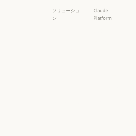
ソリューショ
Claude
ン
Platform
AI エージェン
概要
ト
概要
開発者向けド
AI エージェント
コードの最新
キュメント
化
開発者向けドキ
料金プラン
コードの最新化
コーディング
料金プラン
エコシステム
コーディング
カスタマーサ
エコシステム
Marketplace
ポート
Marketplace
カスタマーサポート
AWS 上の
サイバーセキ
Claude
ュリティ
AWS 上の Clau
サイバーセキュリティ
Google Cloud
Enterprise
Google Cloud
Enterprise
Microsoft
金融サービス