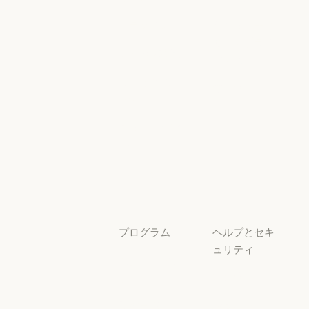
イベント
Responsible Sca
プラグイン
セキュリティ
とコンプライ
プラグイン
Claude を活用
アンス
Claude を活用
セキュリティと
サービスパー
透明性
トナー
透明性
サービスパートナー
チュートリア
ル
チュートリアル
ユースケース
ユースケース
プログラム
ヘルプとセキ
ュリティ
スタートアッ
プ
可用性
スタートアップ
可用性
研究ラボ
稼働状況