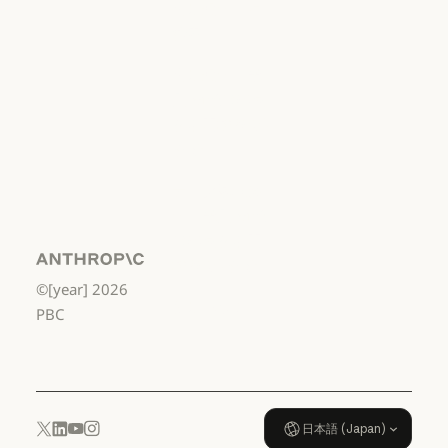
利用規約：消
費者
利用規約：消費者
利用規約：米
国 幼稚園年長
から高校3年生
まで
利用規約：米国 幼稚園年長から
データ処理契
約：米国 幼稚
園年長から高
校3年生まで
Anthropic
©[year]
2026
データ処理契約：米国 幼稚園年
使用ポリシー
PBC
使用ポリシー
日本語 (Japan)
YouTube
Instagram
x.com
LinkedIn