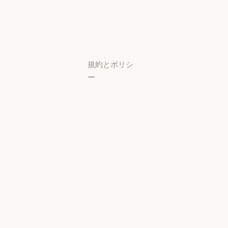
研究ラボ
稼働状況
サポートセン
ター
サポートセンタ
規約とポリシ
ー
プライバシー
設定
プライバシー
ポリシー
プライバシーポリシー
責任ある開示
ポリシー
責任ある開示ポリシー
利用規約：商
用
利用規約：商用