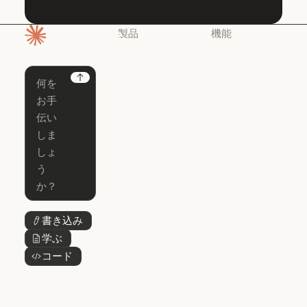
製品
機能
ホームページ
Claude
Claude for
Chrome
Claude
Next
Claude Code
Claude for Ch
Claude for
Claude Code
Claude Code
Microsoft 365
for Enterprise
Claude for Mic
Skills
Claude Code for Enterprise
Claude Cowork
Skills
Claude Cowork
@Claude
@Claude
Claude Design
書き込み
ボタンテキスト
Claude Design
学ぶ
ボタンテキスト
Claude Science
コード
ボタンテキスト
Claude Science
Claude
Security