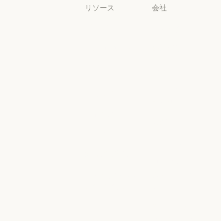
リソース
会社
ブログ
Anthropic
ブログ
Anthropic
Claude パート
採用情報
ナーネットワ
採用情報
ポリシー
ーク
ポリシー
Claude パートナーネットワー
Economic
コミュニティ
Futures
コミュニティ
コネクタ
Economic Futu
研究
コネクタ
コース
研究
ニュース
コース
お客様の事例
ニュース
AI Exponential
お客様の事例
Anthropic のエ
に関するポリ
ンジニアリン
シー
グ
AI Exponent
Responsible
Anthropic のエンジニアリング
イベント
Scaling Policy