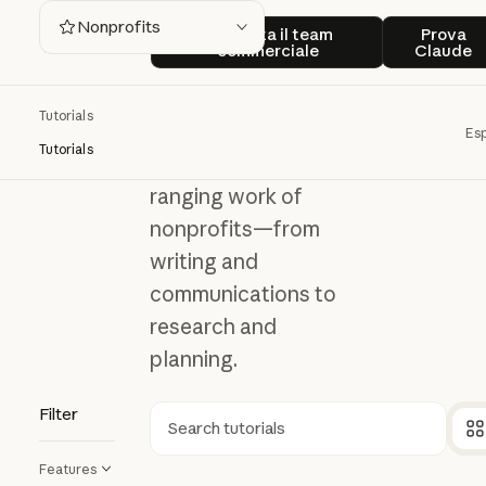
Nonprofits
Contatta il team commerciale
Prova
Nonprofits
Contatta il team
Prova
commerciale
Claude
Explore ways
Tutorials
Claude can
Esp
Tutorials
support the wide-
ranging work of
nonprofits—from
writing and
communications to
research and
planning.
Filter
Ricerca
Features