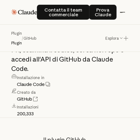
GitHub
Contatta il team commerciale
Prova Claude
Contatta il team
Prova
commerciale
Claude
Server
MCP
ufficiale
di
GitHub
per
la
Plugin
/
GitHub
Esplora
gestione
dei
repo.
Crea
issue,
gestisci
Plugin
PR,
esamina
il
codice,
cerca
nei
repo
e
accedi
all'API
di
GitHub
da
Claude
Code.
Installazione in
Claude Code
Creato da
GitHub
Installazioni
200,333
Il plugin GitHub