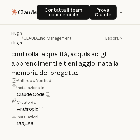
CLAUDE.md
Contatta il team commerciale
Prova Claude
Contatta il team
Prova
commerciale
Claude
Management
Plugin
/
CLAUDE.md Management
Esplora
Strumenti
per
gestire
CLAUDE.md:
Plugin
controlla
la
qualità,
acquisisci
gli
apprendimenti
e
tieni
aggiornata
la
memoria
del
progetto.
Anthropic Verified
Installazione in
Claude Code
Creato da
Anthropic
Installazioni
155,455