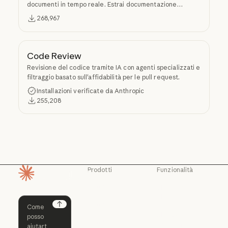
documenti in tempo reale. Estrai documentazione
specifica per versione ed esempi di codice dai repository
268,967
sorgente nel contesto dell'LLM.
Code Review
Revisione del codice tramite IA con agenti specializzati e
filtraggio basato sull'affidabilità per le pull request.
Installazioni verificate da Anthropic
255,208
Prodotti
Funzionalità
Pagina iniziale
Claude
Claude for
Chrome
Claude
Claude Code
Claude for Ch
Next
Claude for
Claude Code
Claude Code per
Microsoft 365