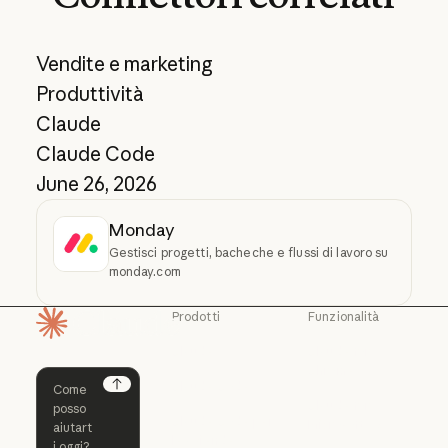
Vendite e marketing
Produttività
Claude
Claude Code
June 26, 2026
Monday
Gestisci progetti, bacheche e flussi di lavoro su
monday.com
Prodotti
Funzionalità
Pagina iniziale
Claude
Claude for
Chrome
Claude
Claude Code
Claude for Ch
Next
Claude for
Claude Code
Claude Code per
Microsoft 365
le aziende