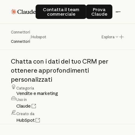
Contatta il team commerciale
Prova Claude
Contatta il team
Prova
commerciale
Claude
Connettori
Hubspot
/
Hubspot
Esplora
Connettori
Chatta
con
i
dati
del
tuo
CRM
per
ottenere
approfondimenti
personalizzati
Categoria
Vendite e marketing
Uso in
Claude
Creato da
HubSpot