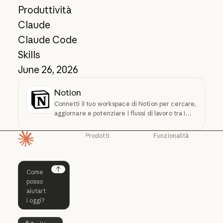
Produttività
Claude
Claude Code
Skills
June 26, 2026
Notion
Connetti il tuo workspace di Notion per cercare,
aggiornare e potenziare i flussi di lavoro tra i
vari strumenti
Prodotti
Funzionalità
Pagina iniziale
Claude
Claude for
Chrome
Claude
Claude Code
Claude for Ch
Next
Claude for
Claude Code
Claude Code per
Microsoft 365
le aziende
Claude for Mic
Skills
Claude Code per le aziende
Claude Cowork
Skills