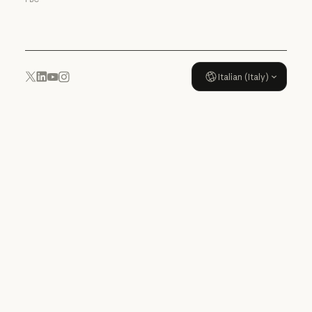
Politica di utilizzo
Italian (Italy)
YouTube
Instagram
x.com
LinkedIn