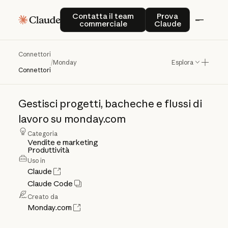
Contatta il team commerciale
Prova Claude
Contatta il team
Prova
commerciale
Claude
Connettori
Monday
/
Monday
Esplora
Connettori
Gestisci
progetti,
bacheche
e
flussi
di
lavoro
su
monday.com
Categoria
Vendite e marketing
Produttività
Uso in
Claude
Claude Code
Creato da
Monday.com