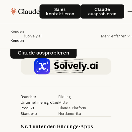
Solvely.ai
verändert
Sales kontaktieren
Claude auspro
Sales
Claude
kontaktieren
ausprobieren
mit
Claude
das
globale
Lernen
Kunden
/
Solvely.ai
Mehr erfahren
Kunden
Claude ausprobieren
Claude ausprobieren
Branche:
Bildung
Unternehmensgröße:
Mittel
Produkt:
Claude Platform
Standort:
Nordamerika
Nr. 1 unter den Bildungs-Apps