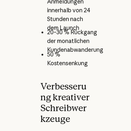
Anmeldungen
innerhalb von 24
Stunden nach
dem Launch
20–30 % Rückgang
der monatlichen
Kundenabwanderung
50 %
Kostensenkung
Verbesseru
ng kreativer
Schreibwer
kzeuge