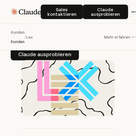
Lex
optimiert
mit
Sales kontaktieren
Claude auspro
Sales
Claude
kontaktieren
ausprobieren
Claude
den
Schreibprozess
Kunden
/
Lex
Mehr erfahren
Kunden
Claude ausprobieren
Claude ausprobieren