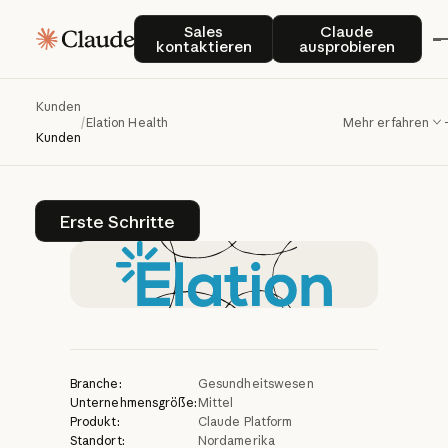
Elation
Health
liefert
Sales kontaktieren
Claude auspro
Sales
Claude
kontaktieren
ausprobieren
schnellere
klinische
Erkenntnisse
mit
Kunden
/
Elation Health
Mehr erfahren
Claude
Kunden
Erste Schritte
Erste Schritte
Branche:
Gesundheitswesen
Unternehmensgröße:
Mittel
Produkt:
Claude Platform
Standort:
Nordamerika