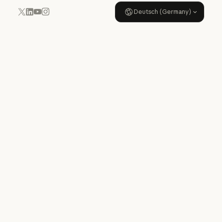
Deutsch (Germany)
YouTube
Instagram
x.com
LinkedIn