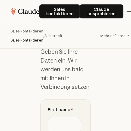
Wartelist
Sales kontaktieren
Claude auspro
Sales
Claude
kontaktieren
ausprobieren
e
beitreten
Sales kontaktieren
/
Sicherheit
Mehr erfahren
Sales kontaktieren
Geben Sie Ihre
Daten ein. Wir
werden uns bald
mit Ihnen in
Verbindung setzen.
First name
*