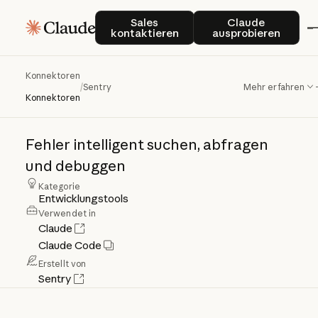
Sales kontaktieren
Claude auspro
Sales
Claude
kontaktieren
ausprobieren
Konnektoren
Sentry
/
Sentry
Mehr erfahren
Konnektoren
Fehler
intelligent
suchen,
abfragen
und
debuggen
Kategorie
Entwicklungstools
Verwendet in
Claude
Claude Code
Erstellt von
Sentry