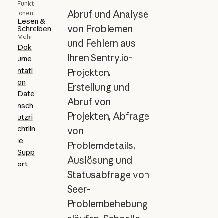
Funkt
Abruf und Analyse
ionen
Lesen &
von Problemen
Schreiben
Mehr
und Fehlern aus
Dok
Ihren Sentry.io-
ume
ntati
Projekten.
on
Erstellung und
Date
Abruf von
nsch
Projekten, Abfrage
utzri
chtlin
von
ie
Problemdetails,
Supp
Auslösung und
ort
Statusabfrage von
Seer-
Problembehebung