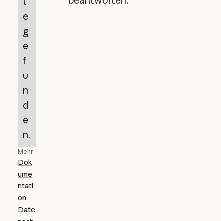
beantworten.
t
e
g
e
f
u
n
d
e
n.
Mehr
Dok
ume
ntati
on
Date