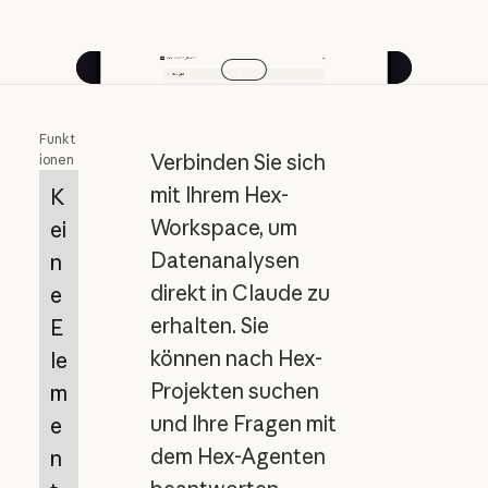
Video abspielen
Funkt
Verbinden Sie sich
ionen
mit Ihrem Hex-
K
Workspace, um
ei
Datenanalysen
n
direkt in Claude zu
e
erhalten. Sie
E
können nach Hex-
le
Projekten suchen
m
und Ihre Fragen mit
e
dem Hex-Agenten
n