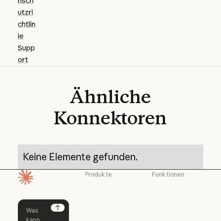
nsch
utzri
chtlin
ie
Supp
ort
Ähnliche
Konnektoren
Keine Elemente gefunden.
Produkte
Funktionen
Startseite
Claude
Claude für
Chrome
Claude
Claude Code
Claude für Ch
Next
Claude für
Claude Code