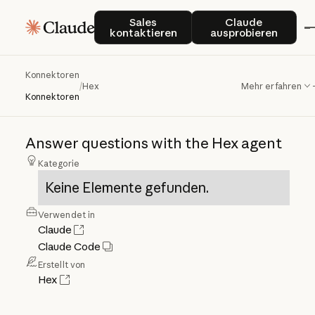
Sales kontaktieren
Claude auspro
Sales
Claude
kontaktieren
ausprobieren
Konnektoren
Hex
/
Hex
Mehr erfahren
Konnektoren
Answer
questions
with
the
Hex
agent
Kategorie
Keine Elemente gefunden.
Verwendet in
Claude
Claude Code
Erstellt von
Hex