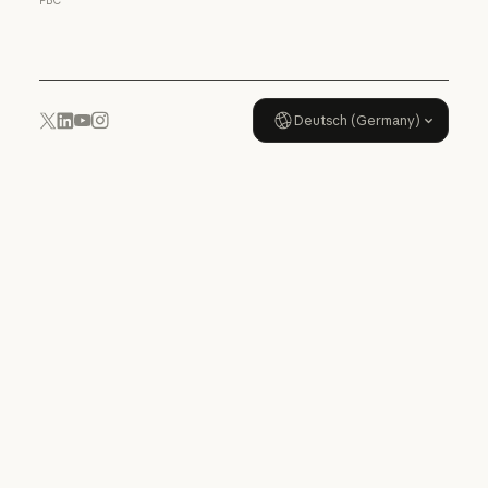
PBC
Nutzungsrichtlinie
Deutsch (Germany)
YouTube
Instagram
x.com
LinkedIn