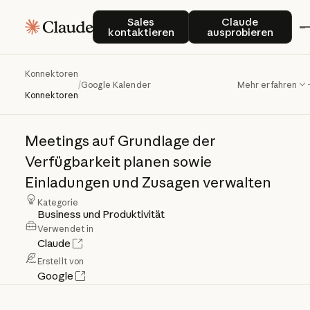
Sales kontaktieren
Claude auspro
Sales
Claude
kontaktieren
ausprobieren
Konnektoren
Google
Kalender
/
Google Kalender
Mehr erfahren
Konnektoren
Meetings
auf
Grundlage
der
Verfügbarkeit
planen
sowie
Einladungen
und
Zusagen
verwalten
Kategorie
Business und Produktivität
Verwendet in
Claude
Erstellt von
Google