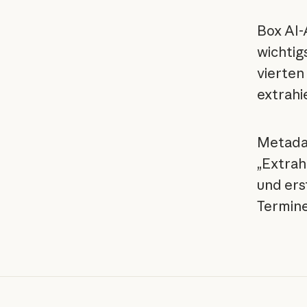
Box AI-
wichtig
vierten
extrahi
Metadat
„Extrah
und ers
Termin