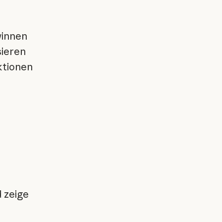
winnen
sieren
ktionen
 zeige