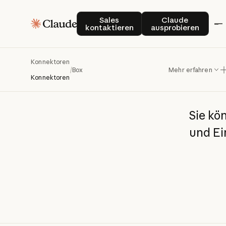
Sales kontaktieren
Claude auspro
Sales
Claude
kontaktieren
ausprobieren
Bo
Konnektoren
/
Box
Mehr erfahren
Konnektoren
Sie
kö
und
Ei