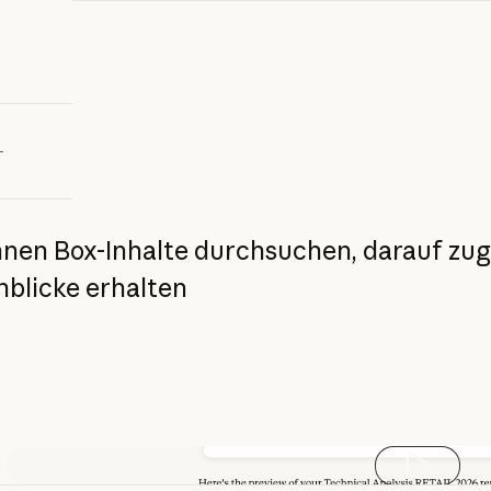
bieren
x
nnen
Box-Inhalte
durchsuchen,
darauf
zug
nblicke
erhalten
Video absp