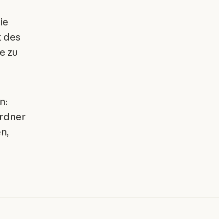
ie
t des
e zu
n:
ordner
n,