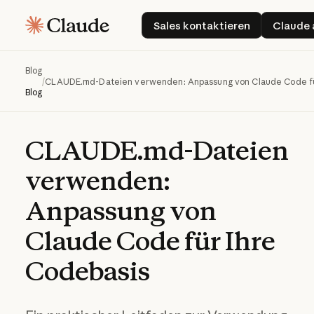
Sales kontaktieren
Sales kontaktieren
Claude 
Blog
/
CLAUDE.md-Dateien verwenden: Anpassung von Claude Code fü
Blog
CLAUDE.md-Dateien
verwenden:
Anpassung
von
Claude
Code
für
Ihre
Codebasis