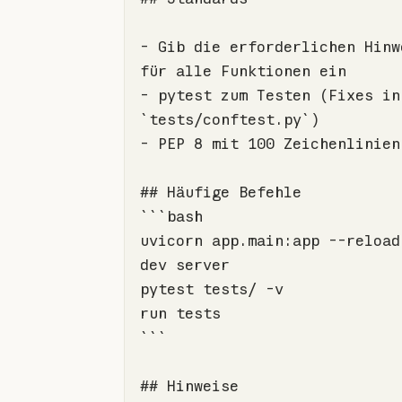
-
 Gib die erforderlichen Hinwe
-
 pytes
`tests/conftest.py`
-
## Häufige Befehle
uvicorn app.main:app --reload 
pytest tests/ -v              
```
## Hinweise