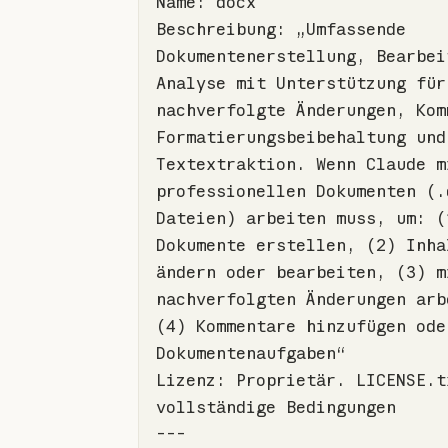
Beschreibung
: „Umfassende 
Dokumentenerstellung, Bearbeit
Analyse mit Unterstützung für 
nachverfolgte Änderungen, Komm
Formatierungsbeibehaltung und 
Textextraktion. Wenn Claude mi
professionellen Dokumenten (.
Dateien) arbeiten muss, 
um
: (
Dokumente erstellen, (
2
) Inha
ändern oder bearbeiten, (
3
) m
nachverfolgten Änderungen arbe
(
4
) Kommentare hinzufügen ode
Lizenz
: Proprietär. LICENSE.tx