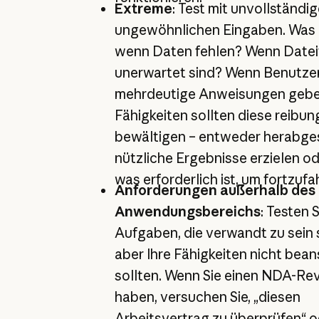
Extreme
: Test mit unvollständi
ungewöhnlichen Eingaben. Was p
wenn Daten fehlen? Wenn Date
unerwartet sind? Wenn Benutze
mehrdeutige Anweisungen gebe
Fähigkeiten sollten diese reibun
bewältigen – entweder herabges
nützliche Ergebnisse erzielen od
was erforderlich ist, um fortzufa
Anforderungen außerhalb des
Anwendungsbereichs
: Testen S
Aufgaben, die verwandt zu sein 
aber Ihre Fähigkeiten nicht bea
sollten. Wenn Sie einen NDA-Rev
haben, versuchen Sie, „diesen
Arbeitsvertrag zu überprüfen“ o