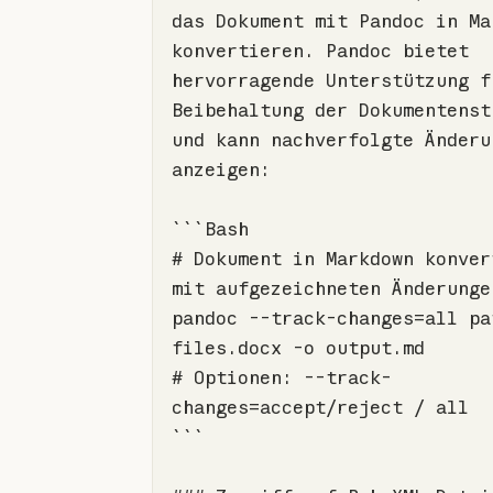
das Dokument mit Pandoc 
in
 Ma
konvertieren. Pandoc bietet 
hervorragende Unterstützung fü
Beibehaltung der Dokumentenstr
und kann nachverfolgte Änderun
``
# Dokument in Markdown konvert
pandoc --track-changes=all pat
# Optionen: --track-
`
``