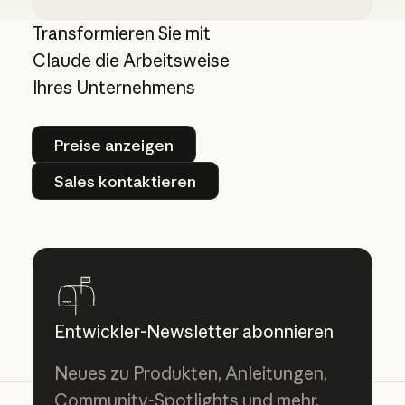
Skills erklärt: Vergleich von Skills mit Promp
Transformieren Sie mit
Claude die Arbeitsweise
Ihres Unternehmens
Preise anzeigen
Preise anzeigen
Sales kontaktieren
Sales kontaktieren
Entwickler-Newsletter abonnieren
Neues zu Produkten, Anleitungen,
Community-Spotlights und mehr.