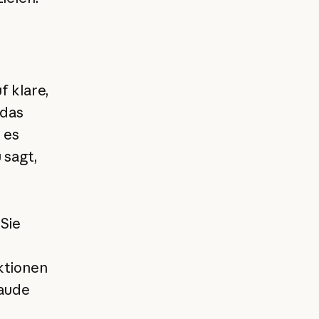
 klare,
 das
 es
 sagt,
Sie
ktionen
laude