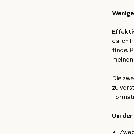
Weniger
Effekti
da ich 
finde. B
meinen 
Die zwe
zu vers
Formati
Um den 
Zwec