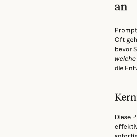
an
Prompt-
Oft geh
bevor S
welche
die Ent
Kern
Diese P
effekti
soforti