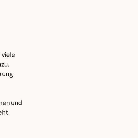
 viele
zu.
erung
onen und
eht.