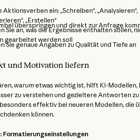
 Aktionsverben ein: „Schreiben“, „Analysieren“,
rieren“, „Erstellen“
mbel überspringen und direkt zur Anfrage ko
 Sie an, was die Ergebnisse enthalten sollen, ni
n gearbeitet werden soll
 Sie genaue Angaben zu Qualität und Tiefe an
t und Motivation liefern
ären,
warum
etwas wichtig ist, hilft KI-Modellen, 
esser zu verstehen und gezieltere Antworten zu 
t besonders effektiv bei neueren Modellen, die ü
achdenken können.
l: Formatierungseinstellungen