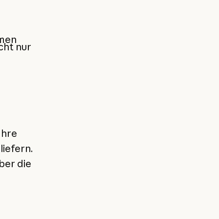
mmen
cht nur
Ihre
liefern.
ber die