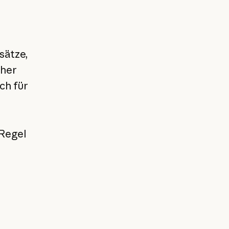
sätze,
cher
ich für
 Regel