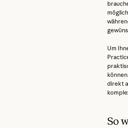
brauche
möglich
während
gewünsc
Um Ihne
Practic
praktis
können.
direkt 
komplex
So 