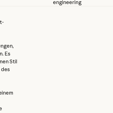
engineering
t-
ungen,
n. Es
nen Stil
n des
 einem
e