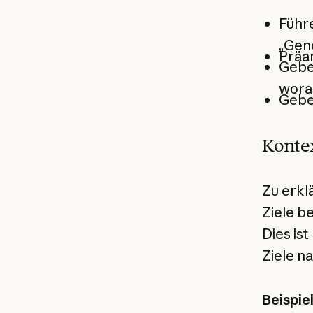
Führe
„Gene
Präa
Geben
wora
Geben
Kontex
Zu erkl
Ziele b
Dies is
Ziele n
Beispie