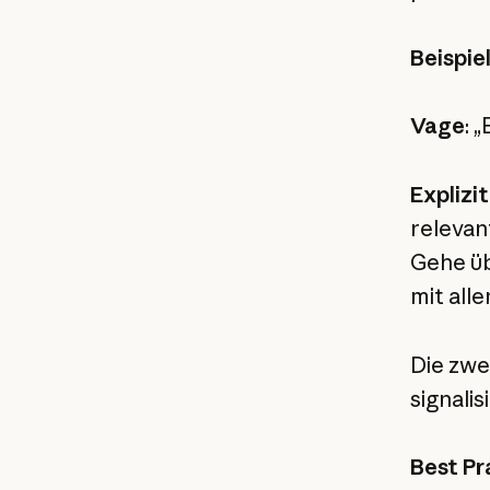
Beispie
Vage
: 
Explizit
relevan
Gehe üb
mit alle
Die zwe
signali
Best Pr