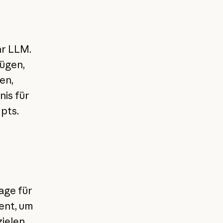
hr LLM.
fügen,
en,
nis für
pts.
age für
ent, um
ielen.