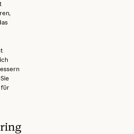
t
ren,
das
st
ich
bessern
 Sie
für
ring