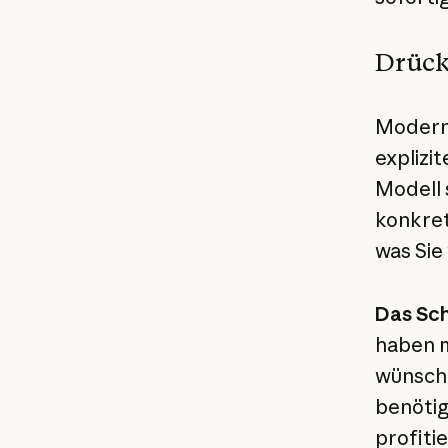
Drücke
Moderne
explizi
Modell 
konkret
was Sie
Das Sch
haben m
wünsche
benötig
profiti