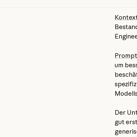
Kontext
Bestand
Enginee
Prompt
um bess
beschäf
spezifi
Modells
Der Unt
gut ers
generis