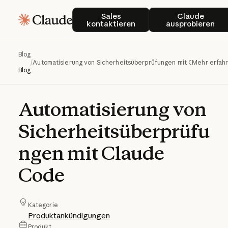
Sales kontaktieren
Claude au
Sales
Claude
kontaktieren
ausprobieren
Blog
/
Automatisierung von Sicherheitsüberprüfungen mit Claude Cod
Mehr erfah
Blog
Automatisierung
von
Sicherheitsüberprüfu
ngen
mit
Claude
Code
Kategorie
Produktankündigungen
Produkt