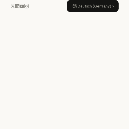
Deutsch (Germany)
YouTube
Instagram
x.com
LinkedIn