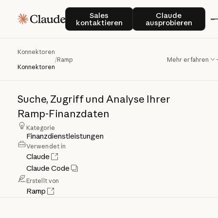
Sales kontaktieren
Claude auspro
Sales
Claude
kontaktieren
ausprobieren
Konnektoren
Ramp
/
Ramp
Mehr erfahren
Konnektoren
Suche,
Zugriff
und
Analyse
Ihrer
Ramp-Finanzdaten
Kategorie
Finanzdienstleistungen
Verwendet in
Claude
Claude Code
Erstellt von
Ramp