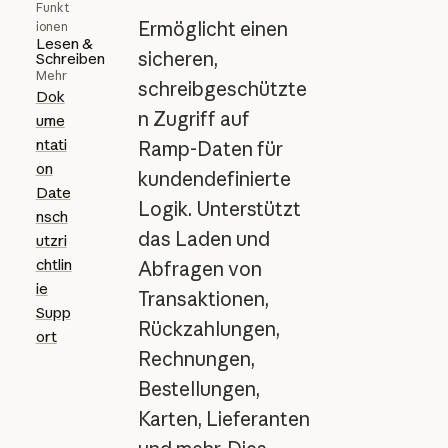
Funkt
Ermöglicht einen
ionen
Lesen &
sicheren,
Schreiben
Mehr
schreibgeschützte
Dok
n Zugriff auf
ume
ntati
Ramp-Daten für
on
kundendefinierte
Date
Logik. Unterstützt
nsch
das Laden und
utzri
chtlin
Abfragen von
ie
Transaktionen,
Supp
Rückzahlungen,
ort
Rechnungen,
Bestellungen,
Karten, Lieferanten