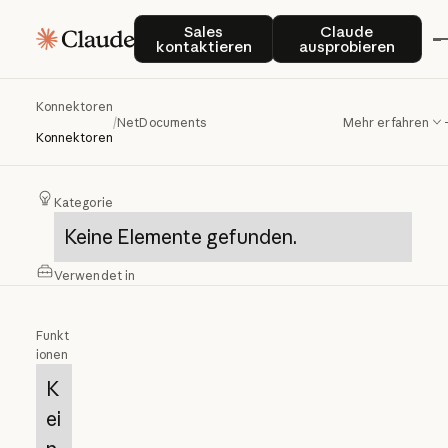
Sales kontaktieren
Claude auspro
Sales
Claude
kontaktieren
ausprobieren
Konnektoren
NetDocuments
/
NetDocuments
Mehr erfahren
Konnektoren
Kategorie
Keine Elemente gefunden.
Verwendet in
Funkt
ionen
K
ei