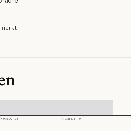
präche
smarkt.
en
Ressourcen
Programme
Blog
Startups