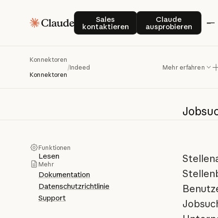
Sales kontaktieren
Claude auspro
Sales
Claude
kontaktieren
ausprobieren
In
Konnektoren
/
Indeed
Mehr erfahren
Konnektoren
Jobsu
Funktionen
Lesen
Stellen
Mehr
Stellen
Dokumentation
Datenschutzrichtlinie
Benutze
Support
Jobsuch