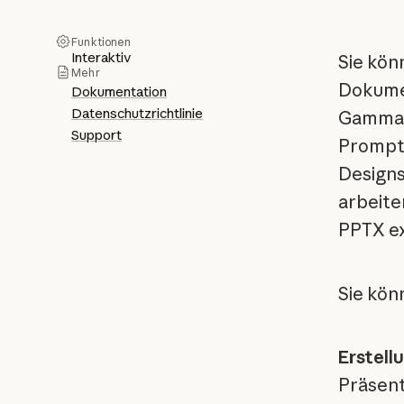
Funktionen
Interaktiv
Sie kön
Mehr
Dokumen
Dokumentation
Datenschutzrichtlinie
Gamma g
Support
Prompts
Designs
arbeite
PPTX ex
Sie kön
Erstell
Präsent