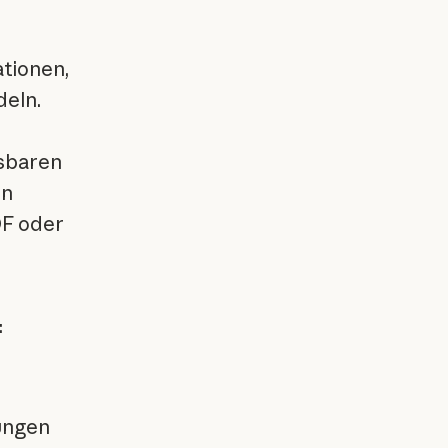
ationen,
eln.
ssbaren
en
DF oder
:
sungen