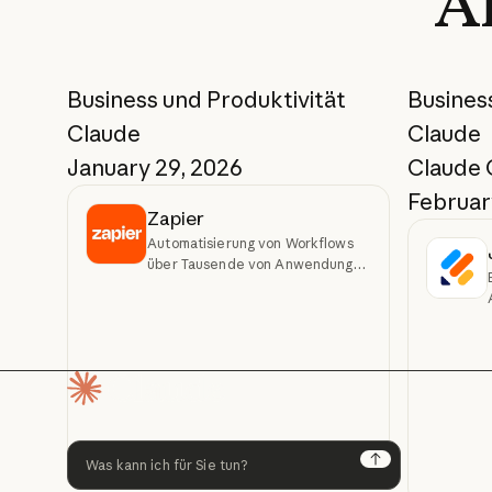
Ä
Business und Produktivität
Busines
Claude
Claude
January 29, 2026
Claude
February
Zapier
Automatisierung von Workflows
über Tausende von Anwendungen
hinweg per Konversation
Startseite
Next