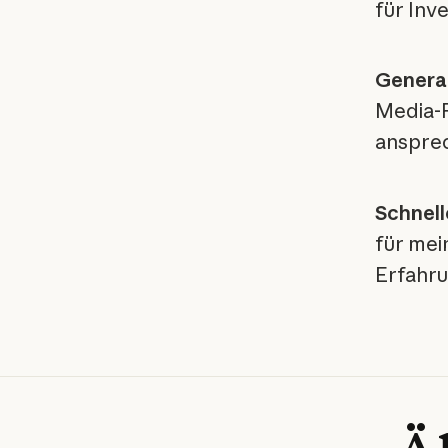
für Inv
Genera
Media-P
ansprec
Schnell
für mei
Erfahru