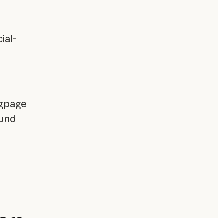
ial-
ngpage
 und