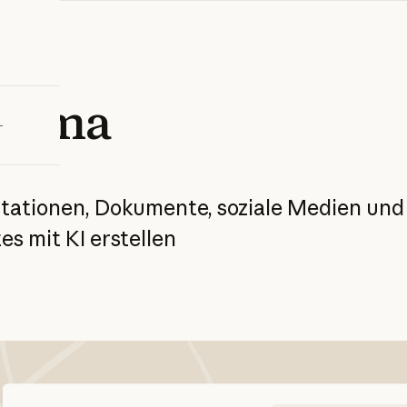
bieren
amma
tationen,
Dokumente,
soziale
Medien
und
tes
mit
KI
erstellen