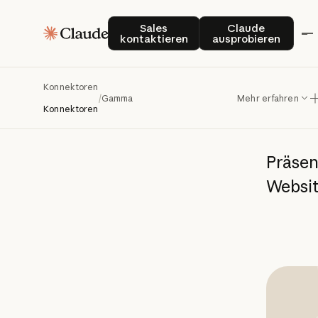
Sales kontaktieren
Claude auspro
Sales
Claude
kontaktieren
ausprobieren
G
Konnektoren
/
Gamma
Mehr erfahren
Konnektoren
Präsen
Websi