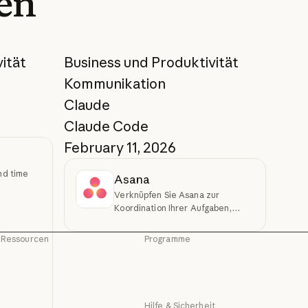
en
ität
Business und Produktivität
Kommunikation
Claude
Claude Code
February 11, 2026
nd time
Asana
Verknüpfen Sie Asana zur
Koordination Ihrer Aufgaben,
Projekte und Ziele
Ressourcen
Programme
Blog
Startups
Blog
Startups
Claude Partnernetzwerk
Forschungslabore
g
Claude Partnernetzwerk
Forschungslabore
Hilfe & Sicherheit