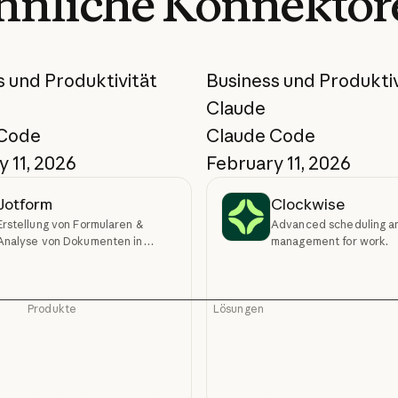
hnliche
Konnektor
s und Produktivität
Business und Produktiv
Claude
 Code
Claude Code
 11, 2026
February 11, 2026
Jotform
Clockwise
Erstellung von Formularen &
Advanced scheduling a
Analyse von Dokumenten in
management for work.
Claude
Produkte
Lösungen
Claude
KI-Agenten
Claude
KI-Agenten
Claude Code
Code-Modernisierung
Claude Code
Code-Modernisierun